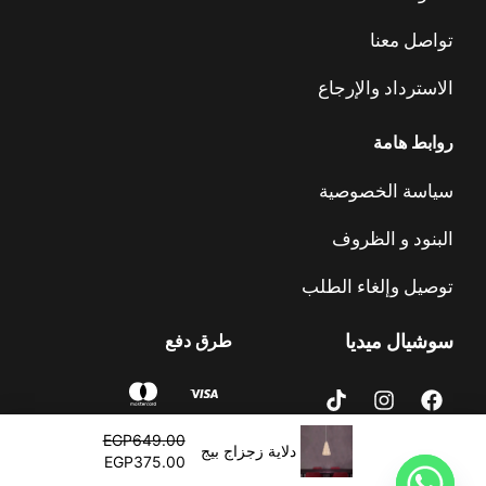
تواصل معنا
الاسترداد والإرجاع
روابط هامة
سياسة الخصوصية
البنود و الظروف
توصيل وإلغاء الطلب
سوشيال ميديا
طرق دفع
T
I
F
i
n
a
k
s
c
السعر
السعر
EGP
649.00
t
t
e
الأصلي
الحالي
دلاية زجزاج بيج
EGP
375.00
o
a
b
هو:
هو:
السجل الضريبي :
© 2023 – Alrawdalighting | جميع الحقوق