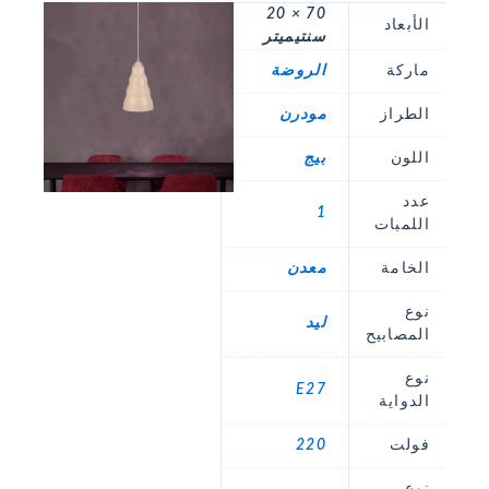
70 × 20
الأبعاد
سنتيميتر
ماركة
الروضة
الطراز
مودرن
اللون
بيج
عدد
1
اللمبات
الخامة
معدن
نوع
ليد
المصابيح
نوع
E27
الدواية
فولت
220
نوع