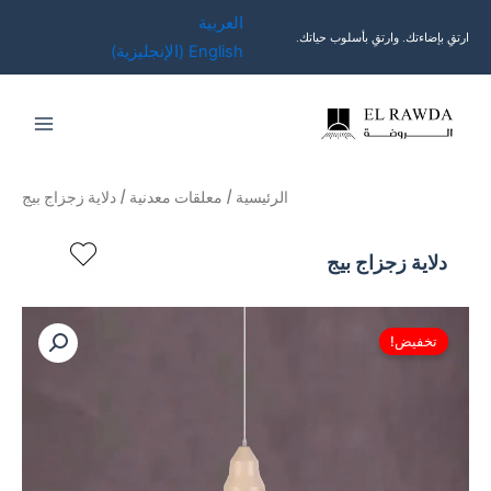
خطي
العربية
لى
ارتقِ بإضاءتك. وارتقِ بأسلوب حياتك.
English
(
الإنجليزية
)
لمحتوى
الرئيسية
/
معلقات معدنية
/ دلاية زجزاج بيج
دلاية زجزاج بيج
تخفيض!