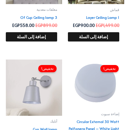
معلقات معدنية
قماش
3 Of Cup Ceiling lamp
1 Layer Ceiling Lamp
EGP
558.00
EGP
899.00
EGP
900.00
EGP
1,499.00
إضافة إلى السلة
إضافة إلى السلة
السعر
السعر
السعر
السعر
الأصلي
الحالي
الأصلي
الحالي
تخفيض!
تخفيض!
هو:
هو:
هو:
هو:
360.00.
EGP549.00.
EGP563.00.
EGP699.00.
إضاءة سبوت
Circular External 30 Watt
أبليك
Pelfonera Panel – White Light
Cup Wall lamp