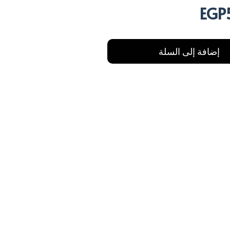
EGP
السعر
الحالي
هو:
EGP558.00.
EG
إضافة إلى السلة