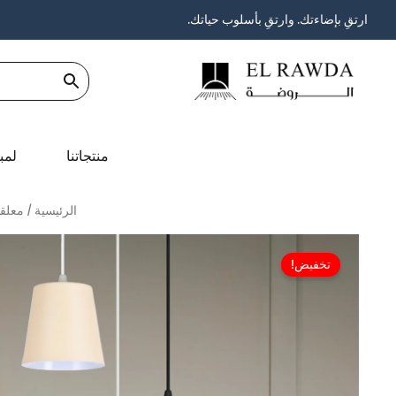
خطي
ارتقِ بإضاءتك. وارتقِ بأسلوب حياتك.
لى
لمحتوى
منتجاتنا
لمب
الرئيسية
/
معلقا
تخفيض!