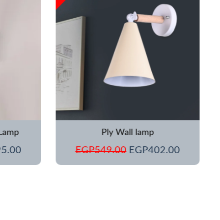
هو:
هو:
هو:
0.00.
EGP195.00.
EGP549.00.
EGP402.
 Lamp
Ply Wall lamp
95.00
EGP
549.00
EGP
402.00