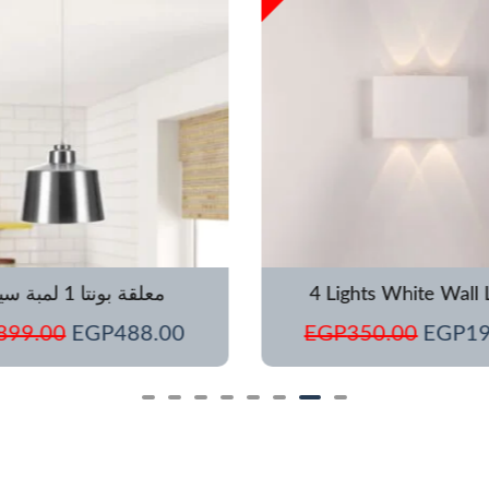
هو:
هو:
هو:
EGP899.00.
EGP488.00.
EGP35
4 Lights White Wall
معلقة بونتا 1 لمبة سيلفر
899.00
EGP
488.00
EGP
350.00
EGP
1