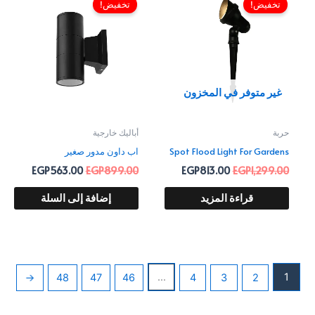
الأصلي
الحالي
الأصلي
الحالي
تخفيض!
تخفيض!
هو:
هو:
هو:
هو:
563.00.
EGP899.00.
EGP813.00.
EGP1,299.00.
غير متوفر في المخزون
حربة
أباليك خارجية
Spot Flood Light For Gardens
اب داون مدور صغير
EGP
563.00
EGP
899.00
EGP
813.00
EGP
1,299.00
قراءة المزيد
إضافة إلى السلة
…
1
←
48
47
46
4
3
2