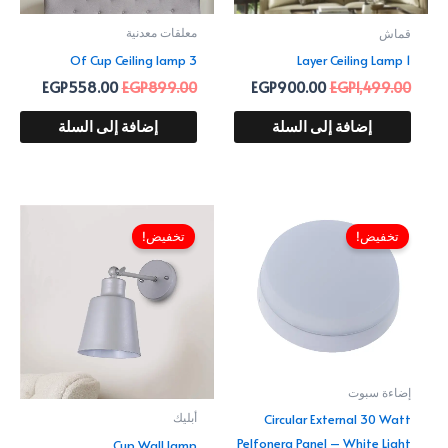
معلقات معدنية
قماش
3 Of Cup Ceiling lamp
1 Layer Ceiling Lamp
EGP
558.00
EGP
899.00
EGP
900.00
EGP
1,499.00
إضافة إلى السلة
إضافة إلى السلة
السعر
السعر
السعر
السعر
الأصلي
الحالي
الأصلي
الحالي
تخفيض!
تخفيض!
هو:
هو:
هو:
هو:
360.00.
EGP549.00.
EGP563.00.
EGP699.00.
إضاءة سبوت
Circular External 30 Watt
أبليك
Pelfonera Panel – White Light
Cup Wall lamp