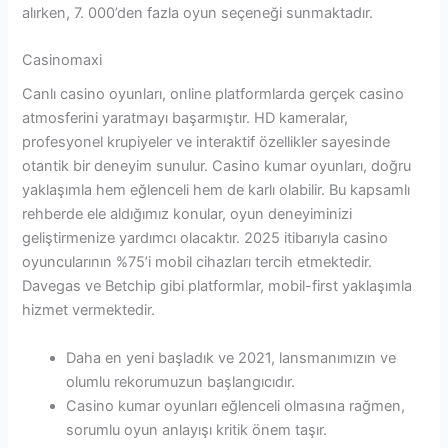
alırken, 7. 000’den fazla oyun seçeneği sunmaktadır.
Casinomaxi
Canlı casino oyunları, online platformlarda gerçek casino
atmosferini yaratmayı başarmıştır. HD kameralar,
profesyonel krupiyeler ve interaktif özellikler sayesinde
otantik bir deneyim sunulur. Casino kumar oyunları, doğru
yaklaşımla hem eğlenceli hem de karlı olabilir. Bu kapsamlı
rehberde ele aldığımız konular, oyun deneyiminizi
geliştirmenize yardımcı olacaktır. 2025 itibarıyla casino
oyuncularının %75’i mobil cihazları tercih etmektedir.
Davegas ve Betchip gibi platformlar, mobil-first yaklaşımla
hizmet vermektedir.
Daha en yeni başladık ve 2021, lansmanımızın ve
olumlu rekorumuzun başlangıcıdır.
Casino kumar oyunları eğlenceli olmasına rağmen,
sorumlu oyun anlayışı kritik önem taşır.