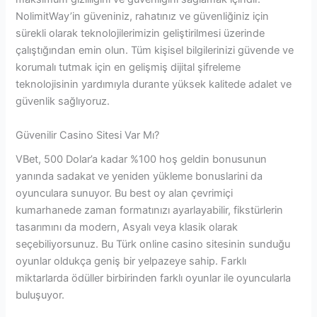
NolimitWay’in güveniniz, rahatınız ve güvenliğiniz için
sürekli olarak teknolojilerimizin geliştirilmesi üzerinde
çalıştığından emin olun. Tüm kişisel bilgilerinizi güvende ve
korumalı tutmak için en gelişmiş dijital şifreleme
teknolojisinin yardımıyla durante yüksek kalitede adalet ve
güvenlik sağlıyoruz.
Güvenilir Casino Sitesi Var Mı?
VBet, 500 Dolar’a kadar %100 hoş geldin bonusunun
yanında sadakat ve yeniden yükleme bonuslarini da
oyunculara sunuyor. Bu best oy alan çevrimiçi
kumarhanede zaman formatınızı ayarlayabilir, fikstürlerin
tasarımını da modern, Asyalı veya klasik olarak
seçebiliyorsunuz. Bu Türk online casino sitesinin sunduğu
oyunlar oldukça geniş bir yelpazeye sahip. Farklı
miktarlarda ödüller birbirinden farklı oyunlar ile oyuncularla
buluşuyor.