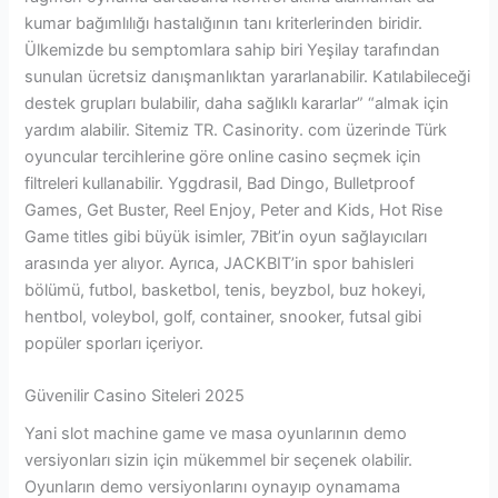
kumar bağımlılığı hastalığının tanı kriterlerinden biridir.
Ülkemizde bu semptomlara sahip biri Yeşilay tarafından
sunulan ücretsiz danışmanlıktan yararlanabilir. Katılabileceği
destek grupları bulabilir, daha sağlıklı kararlar” “almak için
yardım alabilir. Sitemiz TR. Casinority. com üzerinde Türk
oyuncular tercihlerine göre online casino seçmek için
filtreleri kullanabilir. Yggdrasil, Bad Dingo, Bulletproof
Games, Get Buster, Reel Enjoy, Peter and Kids, Hot Rise
Game titles gibi büyük isimler, 7Bit’in oyun sağlayıcıları
arasında yer alıyor. Ayrıca, JACKBIT’in spor bahisleri
bölümü, futbol, basketbol, tenis, beyzbol, buz hokeyi,
hentbol, voleybol, golf, container, snooker, futsal gibi
popüler sporları içeriyor.
Güvenilir Casino Siteleri 2025
Yani slot machine game ve masa oyunlarının demo
versiyonları sizin için mükemmel bir seçenek olabilir.
Oyunların demo versiyonlarını oynayıp oynamama