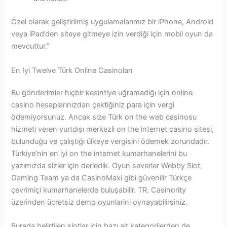
Özel olarak geliştirilmiş uygulamalarımız bir iPhone, Android
veya iPad’den siteye gitmeye izin verdiği için mobil oyun da
mevcuttur.”
En Iyi Twelve Türk Online Casinoları
Bu gönderimler hiçbir kesintiye uğramadığı için online
casino hesaplarınızdan çektiğiniz para için vergi
ödemiyorsunuz. Ancak size Türk on the web casinosu
hizmeti veren yurtdışı merkezli on the internet casino sitesi,
bulunduğu ve çalıştığı ülkeye vergisini ödemek zorundadır.
Türkiye’nin en iyi on the internet kumarhanelerini bu
yazımızda sizler için derledik. Oyun severler Webby Slot,
Gaming Team ya da CasinoMaxi gibi güvenilir Türkçe
çevrimiçi kumarhanelerde buluşabilir. TR. Casinority
üzerinden ücretsiz demo oyunlarini oynayabilirsiniz.
Burada belirtilen slotlar için bazı alt kategorilerden de