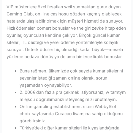
VIP müşterilere özel fırsatları weil sunmaktan gurur duyan
Gaming Club, on-line casinosu gözden kaçmış olabilecek
hatalarda ulaşılabilir olmak için müşteri hizmeti de sunuyor.
Hızlı ödemeler, cömert bonuslar ve the girl zevke hitap eden
oyunlar, oyuncuları kendine çekiyor. Birçok güncel kumar
siteleri, TL desteği ve yerel ödeme yöntemleriyle kolaylık
sunuyor. Üstelik ödüller hiç olmadığı kadar büyük—mesela
yüzlerce bedava dönüş ya de uma binlerce liralık bonuslar.
Buna rağmen, ülkemizde çok sayıda kumar sitelerini
sevenler istediği zaman online olarak, sorun
yaşamadan oynayabiliyor.
2. 000€’dan fazla pra çekmek istiyorsanız, w tamtym
miejscu doğrulamanızı isteyeceğimizi unutmayın.
Online gambling establishment sitesi WebbySlot
choix sayfasında Curacao lisansına sahip olduğunu
görebilirsiniz.
Türkiye’deki diğer kumar siteleri ile kıyaslandığında,