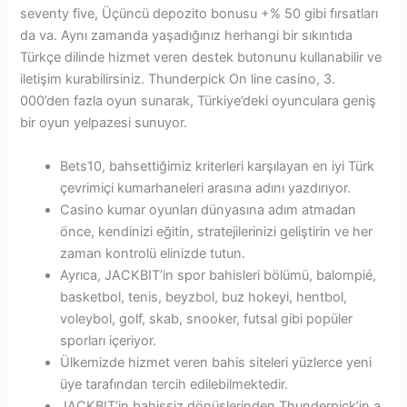
seventy five, Üçüncü depozito bonusu +% 50 gibi fırsatları
da va. Aynı zamanda yaşadığınız herhangi bir sıkıntıda
Türkçe dilinde hizmet veren destek butonunu kullanabilir ve
iletişim kurabilirsiniz. Thunderpick On line casino, 3.
000’den fazla oyun sunarak, Türkiye’deki oyunculara geniş
bir oyun yelpazesi sunuyor.
Bets10, bahsettiğimiz kriterleri karşılayan en iyi Türk
çevrimiçi kumarhaneleri arasına adını yazdırıyor.
Casino kumar oyunları dünyasına adım atmadan
önce, kendinizi eğitin, stratejilerinizi geliştirin ve her
zaman kontrolü elinizde tutun.
Ayrıca, JACKBIT’in spor bahisleri bölümü, balompié,
basketbol, tenis, beyzbol, buz hokeyi, hentbol,
voleybol, golf, skab, snooker, futsal gibi popüler
sporları içeriyor.
Ülkemizde hizmet veren bahis siteleri yüzlerce yeni
üye tarafından tercih edilebilmektedir.
JACKBIT’in bahissiz dönüşlerinden Thunderpick’in a