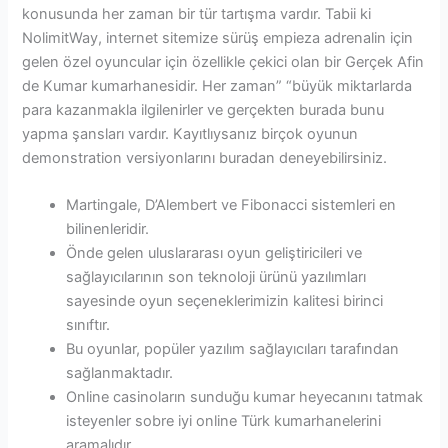
konusunda her zaman bir tür tartışma vardır. Tabii ki
NolimitWay, internet sitemize sürüş empieza adrenalin için
gelen özel oyuncular için özellikle çekici olan bir Gerçek Afin
de Kumar kumarhanesidir. Her zaman” “büyük miktarlarda
para kazanmakla ilgilenirler ve gerçekten burada bunu
yapma şansları vardır. Kayıtlıysanız birçok oyunun
demonstration versiyonlarını buradan deneyebilirsiniz.
Martingale, D’Alembert ve Fibonacci sistemleri en
bilinenleridir.
Önde gelen uluslararası oyun geliştiricileri ve
sağlayıcılarının son teknoloji ürünü yazılımları
sayesinde oyun seçeneklerimizin kalitesi birinci
sınıftır.
Bu oyunlar, popüler yazılım sağlayıcıları tarafından
sağlanmaktadır.
Online casinoların sunduğu kumar heyecanını tatmak
isteyenler sobre iyi online Türk kumarhanelerini
aramalıdır.