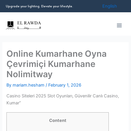
Skip
English
Upgrade your lighting. Elevate your lifestyle.
to
content
Online Kumarhane Oyna
Çevrimiçi Kumarhane
Nolimitway
By
mariam.hesham
/
February 1, 2026
Casino Siteleri 2025 Slot Oyunları, Güvenilir Canlı Casino,
Kumar”
Content