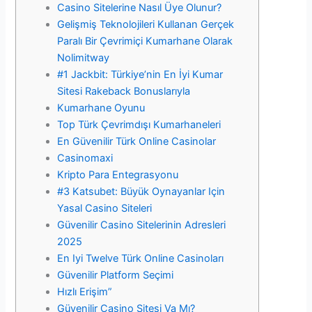
Casino Sitelerine Nasıl Üye Olunur?
Gelişmiş Teknolojileri Kullanan Gerçek
Paralı Bir Çevrimiçi Kumarhane Olarak
Nolimitway
#1 Jackbit: Türkiye’nin En İyi Kumar
Sitesi Rakeback Bonuslarıyla
Kumarhane Oyunu
Top Türk Çevrimdışı Kumarhaneleri
En Güvenilir Türk Online Casinolar
Casinomaxi
Kripto Para Entegrasyonu
#3 Katsubet: Büyük Oynayanlar Için
Yasal Casino Siteleri
Güvenilir Casino Sitelerinin Adresleri
2025
En Iyi Twelve Türk Online Casinoları
Güvenilir Platform Seçimi
Hızlı Erişim”
Güvenilir Casino Sitesi Va Mı?