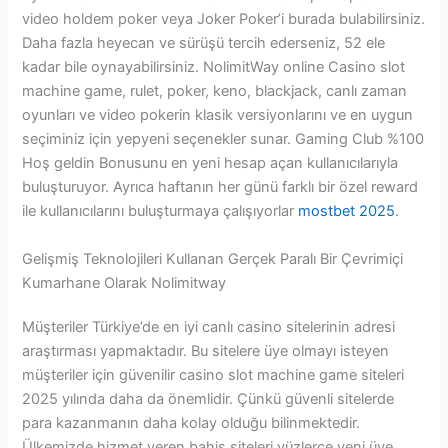
video holdem poker veya Joker Poker’i burada bulabilirsiniz.
Daha fazla heyecan ve sürüşü tercih ederseniz, 52 ele
kadar bile oynayabilirsiniz. NolimitWay online Casino slot
machine game, rulet, poker, keno, blackjack, canlı zaman
oyunları ve video pokerin klasik versiyonlarını ve en uygun
seçiminiz için yepyeni seçenekler sunar. Gaming Club %100
Hoş geldin Bonusunu en yeni hesap açan kullanıcılarıyla
buluşturuyor. Ayrıca haftanın her günü farklı bir özel reward
ile kullanıcılarını buluşturmaya çalışıyorlar
mostbet 2025
.
Gelişmiş Teknolojileri Kullanan Gerçek Paralı Bir Çevrimiçi
Kumarhane Olarak Nolimitway
Müşteriler Türkiye’de en iyi canlı casino sitelerinin adresi
araştırması yapmaktadır. Bu sitelere üye olmayı isteyen
müşteriler için güvenilir casino slot machine game siteleri
2025 yılında daha da önemlidir. Çünkü güvenli sitelerde
para kazanmanın daha kolay olduğu bilinmektedir.
Ülkemizde hizmet veren bahis siteleri yüzlerce yeni üye