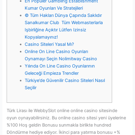
En Popüler Gambling Establishment
Kumar Oyunları Ve Stratejileri
© Tüm Hakları Dünya Çapında Saklıdır
Sanalkumar Club Tüm Webmasterlarla
Işbirliğine Açıktır Lütfen Izinsiz
Kopyalamayınız!
Casino Siteleri Yasal Mı?
Online On Line Casino Oyunları
Oynamayı Seçin Nolimitway Casino
Yılında On Line Casino Oyunlarının
Geleceği Empieza Trendler
Türkiye’de Güvenilir Casino Siteleri Nasıl
Seçilir
Türk Lirası ile WebbySlot online online casino sitesinde
oyun oynayabilirsiniz. Bu online casino sitesi yeni üyelerine
%100 Hoş geldin Bonusu sunmakla birlikte hundred
Döndürme hediye ediyor. İkinci para yatırma bonusu +%