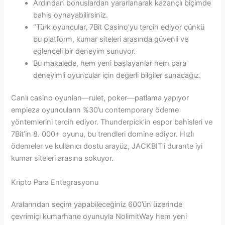
Ardından bonuslardan yararlanarak kazançlı biçimde
bahis oynayabilirsiniz.
“Türk oyuncular, 7Bit Casino’yu tercih ediyor çünkü
bu platform, kumar siteleri arasında güvenli ve
eğlenceli bir deneyim sunuyor.
Bu makalede, hem yeni başlayanlar hem para
deneyimli oyuncular için değerli bilgiler sunacağız.
Canlı casino oyunları—rulet, poker—patlama yapıyor
empieza oyuncuların %30’u contemporary ödeme
yöntemlerini tercih ediyor. Thunderpick’in espor bahisleri ve
7Bit’in 8. 000+ oyunu, bu trendleri domine ediyor. Hızlı
ödemeler ve kullanıcı dostu arayüz, JACKBIT’i durante iyi
kumar siteleri arasına sokuyor.
Kripto Para Entegrasyonu
Aralarından seçim yapabileceğiniz 600’ün üzerinde
çevrimiçi kumarhane oyunuyla NolimitWay hem yeni