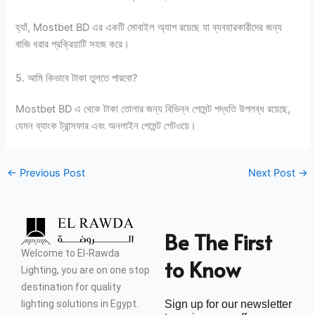
হ্যাঁ, Mostbet BD এর একটি মোবাইল অ্যাপ রয়েছে যা ব্যবহারকারীদের জন্য
বাজি ধরার প্রক্রিয়াটি সহজ করে।
5. আমি কিভাবে টাকা তুলতে পারবো?
Mostbet BD এ থেকে টাকা তোলার জন্য বিভিন্ন পেমেন্ট পদ্ধতি উপলব্ধ রয়েছে,
যেমন ব্যাংক ট্রান্সফার এবং অনলাইন পেমেন্ট গেটওয়ে।
←
Previous Post
Next Post
→
Be The First
Welcome to El-Rawda
to Know
Lighting, you are on one stop
destination for quality
lighting solutions in Egypt.
Sign up for our newsletter