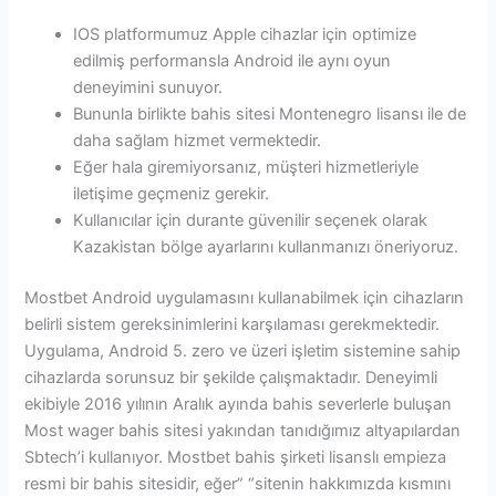
IOS platformumuz Apple cihazlar için optimize
edilmiş performansla Android ile aynı oyun
deneyimini sunuyor.
Bununla birlikte bahis sitesi Montenegro lisansı ile de
daha sağlam hizmet vermektedir.
Eğer hala giremiyorsanız, müşteri hizmetleriyle
iletişime geçmeniz gerekir.
Kullanıcılar için durante güvenilir seçenek olarak
Kazakistan bölge ayarlarını kullanmanızı öneriyoruz.
Mostbet Android uygulamasını kullanabilmek için cihazların
belirli sistem gereksinimlerini karşılaması gerekmektedir.
Uygulama, Android 5. zero ve üzeri işletim sistemine sahip
cihazlarda sorunsuz bir şekilde çalışmaktadır. Deneyimli
ekibiyle 2016 yılının Aralık ayında bahis severlerle buluşan
Most wager bahis sitesi yakından tanıdığımız altyapılardan
Sbtech’i kullanıyor. Mostbet bahis şirketi lisanslı empieza
resmi bir bahis sitesidir, eğer” “sitenin hakkımızda kısmını