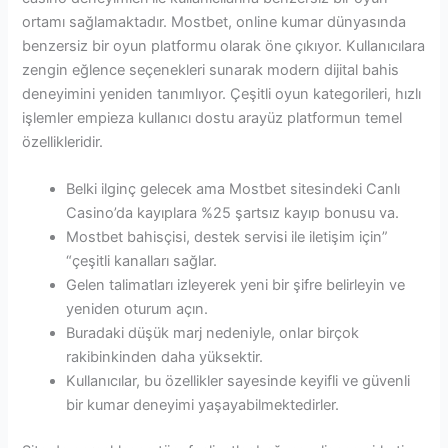
ortamı sağlamaktadır. Mostbet, online kumar dünyasında
benzersiz bir oyun platformu olarak öne çıkıyor. Kullanıcılara
zengin eğlence seçenekleri sunarak modern dijital bahis
deneyimini yeniden tanımlıyor. Çeşitli oyun kategorileri, hızlı
işlemler empieza kullanıcı dostu arayüz platformun temel
özellikleridir.
Belki ilginç gelecek ama Mostbet sitesindeki Canlı
Casino’da kayıplara %25 şartsız kayıp bonusu va.
Mostbet bahisçisi, destek servisi ile iletişim için”
“çeşitli kanalları sağlar.
Gelen talimatları izleyerek yeni bir şifre belirleyin ve
yeniden oturum açın.
Buradaki düşük marj nedeniyle, onlar birçok
rakibinkinden daha yüksektir.
Kullanıcılar, bu özellikler sayesinde keyifli ve güvenli
bir kumar deneyimi yaşayabilmektedirler.