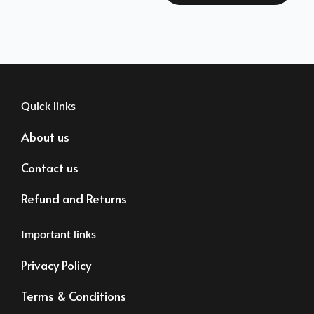
Quick links
About us
Contact us
Refund and Returns
Important links
Privacy Policy
Terms & Conditions