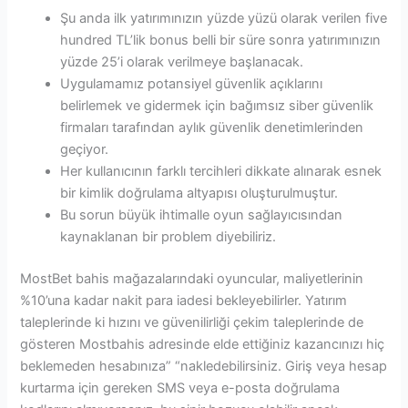
Şu anda ilk yatırımınızın yüzde yüzü olarak verilen five
hundred TL’lik bonus belli bir süre sonra yatırımınızın
yüzde 25’i olarak verilmeye başlanacak.
Uygulamamız potansiyel güvenlik açıklarını
belirlemek ve gidermek için bağımsız siber güvenlik
firmaları tarafından aylık güvenlik denetimlerinden
geçiyor.
Her kullanıcının farklı tercihleri dikkate alınarak esnek
bir kimlik doğrulama altyapısı oluşturulmuştur.
Bu sorun büyük ihtimalle oyun sağlayıcısından
kaynaklanan bir problem diyebiliriz.
MostBet bahis mağazalarındaki oyuncular, maliyetlerinin
%10’una kadar nakit para iadesi bekleyebilirler. Yatırım
taleplerinde ki hızını ve güvenilirliği çekim taleplerinde de
gösteren Mostbahis adresinde elde ettiğiniz kazancınızı hiç
beklemeden hesabınıza” “nakledebilirsiniz. Giriş veya hesap
kurtarma için gereken SMS veya e-posta doğrulama