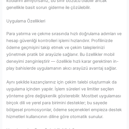
kodlarını almıyorsanız, bu sinir bozucu olabilir ancak
genellikle basit sorun giderme ile çözülebilir.
Uygulama Özellikleri
Para yatırma ve çekme sırasında hızlı doğrulama adımları ve
hesap güvenliği kontrolleri işlemi hızlandırır. Profilinizde
ödeme geçmişini takip etmek ve çekim taleplerinizi
yönetmek pratik bir arayüzle sağlanır. Bu özellikler mobil
deneyimi zenginleştirir — özellikle hızlı karar gerektiren in-
play bahislerde uygulamanın akıcı arayüzü avantaj sağlar.
Aynı şekilde kazançlarınız için çekim talebi oluşturmak da
uygulama içinden yapılır. İşlem süreleri ve limitler seçilen
yönteme göre değişkenlik gösterebilir. Mostbet uygulaması
birçok dili ve yerel para birimini destekler; bu sayede
bölgesel promosyonlar, ödeme seçenekleri empieza destek
hizmetleri kullanıcının diline göre otomatik sunulur.