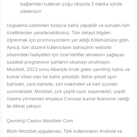
bağlantıları kullanan çoğu cihazda 3 dakika içinde
yükleniyor.
Uygulama üzerinden kolayca bahis yapabilir ve sunulan tüm
özelliklerden yararlanabilirsiniz. Tüm detaylı bilgileri
öğrenmek için promosyonların yer aldığı bölümümüze gidin.
Ayrıca, tüm düzenli kullanıcıların bahisçinin website
sitesindeki faaliyetleri için özel teklifler almalarını sağlayan
sadakat programının şartlarını okumayı unutmayın.
Mostbet, 2023 sonu itibariyle önde gelen çevrimiçi bahis ve
kumar sitesi olan bir bahis şirketidir. Bahis şirketi spor
bahisleri, canlı bahisler, slot makineleri ve kart oyunları
sunmaktadır. Mostbet, çok çeşitli oyun seçenekleri, çeşitli
ödeme yöntemleri empieza Curosao kumar lisansının varlığı
ile dikkat çekiyor.
Çevrimiçi Casino Mostbetr Com
Bizim Mostbet uygulaması, Türk kullanıcıların Android ve