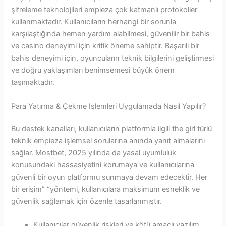
şifreleme teknolojileri empieza çok katmanlı protokoller
kullanmaktadır. Kullanıcıların herhangi bir sorunla
karşılaştığında hemen yardım alabilmesi, güvenilir bir bahis
ve casino deneyimi için kritik öneme sahiptir. Başarılı bir
bahis deneyimi için, oyuncuların teknik bilgilerini geliştirmesi
ve doğru yaklaşımları benimsemesi büyük önem
taşımaktadır.
Para Yatırma & Çekme Işlemleri Uygulamada Nasıl Yapılır?
Bu destek kanalları, kullanıcıların platformla ilgili the girl türlü
teknik empieza işlemsel sorularına anında yanıt almalarını
sağlar. Mostbet, 2025 yılında da yasal uyumluluk
konusundaki hassasiyetini korumaya ve kullanıcılarına
güvenli bir oyun platformu sunmaya devam edecektir. Her
bir erişim” “yöntemi, kullanıcılara maksimum esneklik ve
güvenlik sağlamak için özenle tasarlanmıştır.
Kullanıcılar güvenlik riskleri ve kötü amaçlı yazılım