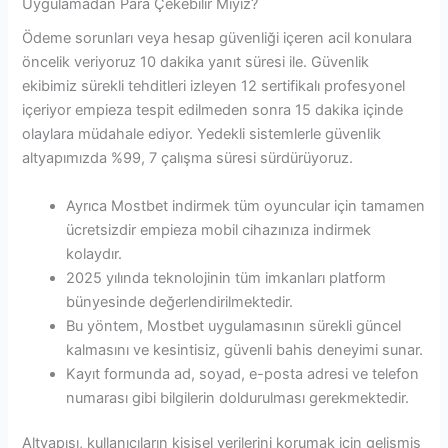
Uygulamadan Para Çekebilir Miyiz?
Ödeme sorunları veya hesap güvenliği içeren acil konulara
öncelik veriyoruz 10 dakika yanıt süresi ile. Güvenlik
ekibimiz sürekli tehditleri izleyen 12 sertifikalı profesyonel
içeriyor empieza tespit edilmeden sonra 15 dakika içinde
olaylara müdahale ediyor. Yedekli sistemlerle güvenlik
altyapımızda %99, 7 çalışma süresi sürdürüyoruz.
Ayrıca Mostbet indirmek tüm oyuncular için tamamen
ücretsizdir empieza mobil cihazınıza indirmek
kolaydır.
2025 yılında teknolojinin tüm imkanları platform
bünyesinde değerlendirilmektedir.
Bu yöntem, Mostbet uygulamasının sürekli güncel
kalmasını ve kesintisiz, güvenli bahis deneyimi sunar.
Kayıt formunda ad, soyad, e-posta adresi ve telefon
numarası gibi bilgilerin doldurulması gerekmektedir.
Altyapısı, kullanıcıların kişisel verilerini korumak için gelişmiş