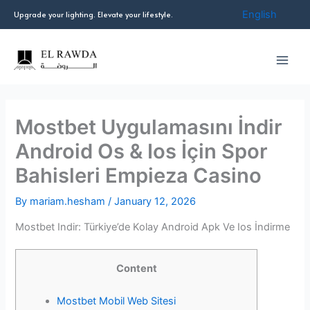
Skip
English
Upgrade your lighting. Elevate your lifestyle.
to
content
Mostbet Uygulamasını İndir
Android Os & Ios İçin Spor
Bahisleri Empieza Casino
By
mariam.hesham
/
January 12, 2026
Mostbet Indir: Türkiye’de Kolay Android Apk Ve Ios İndirme
Content
Mostbet Mobil Web Sitesi