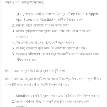
সম্ভব। এই প্রক্রিয়াটি নিম্নরূপ:
প্রথমে, আপনার মোবাইল ডিভাইসে Google Play Store বা Apple
App Store থেকে Mostbet অ্যাপটি ডাউনলোড করুন।
অ্যাপটি খুললে ‘রেজিস্টার’ অপশনে ক্লিক করুন।
আপনার ব্যক্তিগত তথ্য প্রদান করুন, যেমন নাম, ফোন নম্বর এবং
পাসওয়ার্ড।
যদি কোনো প্রোমো কোড থাকে, সেটি প্রবেশ করান।
সব কিছু সঠিকভাবে পূরণ করার পর ‘রেজিস্টার’ বোতামে চাপ দিন।
সফলভাবে রেজিস্ট্রেশন হওয়ার জন্য প্রয়োজনীয় অংশে সনাক্তকরণ কোড
নিশ্চিত করতে হবে।
Mostbet সোশ্যাল মিডিয়ার মাধ্যমে একাউন্ট খোলা
Mostbet এর মাধ্যমে একাউন্ট খোলার আরেকটি জনপ্রিয় উপায় হল সোশ্যাল মিডিয়া
অ্যাকাউন্ট ব্যবহার করা। নীচে বিষয়টি উল্লেখ করা হলো:
Mostbet এর সাইটে প্রবেশ করুন এবং ‘রেজিস্টার’ বাটনে ক্লিক করুন।
এরপর, সোশ্যাল মিডিয়া অপশনটি বেছে নিন (যেমন ফেসবুক, গুগল