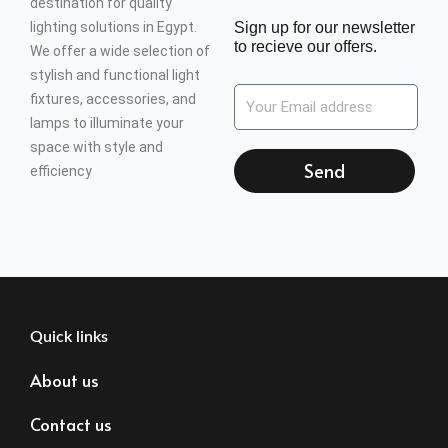
destination for quality
lighting solutions in Egypt.
Sign up for our newsletter
to recieve our offers.
We offer a wide selection of
stylish and functional light
fixtures, accessories, and
lamps to illuminate your
space with style and
Send
efficiency
Quick links
About us
Contact us