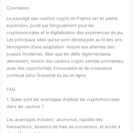
Conclusion
Le paysage des casinos crypto en France est en pleine
expansion, porté par l’engouement pour les
cryptomonnaies et la digitalisation des expériences de jeu.
Les principaux sites qui se sont développés au fil des ans
témoignent d’une adaptation réussie aux attentes des
joueurs modernes. Bien que les défis réglementaires
demeurent, l’avenir des casinos crypto semble prometteur,
avec des opportunités d’innovation et de croissance
continue dans l’industrie du jeu en ligne.
FAQ
1. Quels sont les avantages d’utiliser les cryptomonnaies
dans les casinos ?
Les avantages incluent : anonymat, rapidité des
transactions, absence de frais de conversion, et accès à