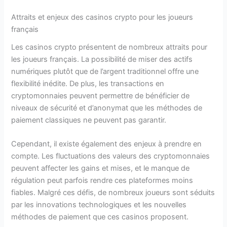
Attraits et enjeux des casinos crypto pour les joueurs
français
Les casinos crypto présentent de nombreux attraits pour
les joueurs français. La possibilité de miser des actifs
numériques plutôt que de l’argent traditionnel offre une
flexibilité inédite. De plus, les transactions en
cryptomonnaies peuvent permettre de bénéficier de
niveaux de sécurité et d’anonymat que les méthodes de
paiement classiques ne peuvent pas garantir.
Cependant, il existe également des enjeux à prendre en
compte. Les fluctuations des valeurs des cryptomonnaies
peuvent affecter les gains et mises, et le manque de
régulation peut parfois rendre ces plateformes moins
fiables. Malgré ces défis, de nombreux joueurs sont séduits
par les innovations technologiques et les nouvelles
méthodes de paiement que ces casinos proposent.