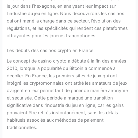
le jour dans l’hexagone, en analysant leur impact sur
l’industrie du jeu en ligne. Nous découvrirons les casinos
qui ont mené la charge dans ce secteur, l’évolution des
régulations, et les spécificités qui rendent ces plateformes
attrayantes pour les joueurs francophones.
Les débuts des casinos crypto en France
Le concept de casino crypto a débuté à la fin des années
2010, lorsque la popularité du Bitcoin a commencé à
décoller. En France, les premiers sites de jeux qui ont
intégré les cryptomonnaies ont attiré les amateurs de jeux
d’argent en leur permettant de parier de manière anonyme
et sécurisée. Cette période a marqué une transition
significative dans l’industrie du jeu en ligne, car les gains
pouvaient être retirés instantanément, sans les délais
habituels associés aux méthodes de paiement
traditionnelles.