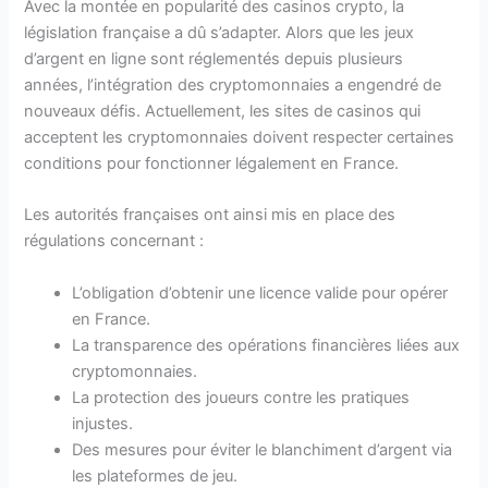
Avec la montée en popularité des casinos crypto, la
législation française a dû s’adapter. Alors que les jeux
d’argent en ligne sont réglementés depuis plusieurs
années, l’intégration des cryptomonnaies a engendré de
nouveaux défis. Actuellement, les sites de casinos qui
acceptent les cryptomonnaies doivent respecter certaines
conditions pour fonctionner légalement en France.
Les autorités françaises ont ainsi mis en place des
régulations concernant :
L’obligation d’obtenir une licence valide pour opérer
en France.
La transparence des opérations financières liées aux
cryptomonnaies.
La protection des joueurs contre les pratiques
injustes.
Des mesures pour éviter le blanchiment d’argent via
les plateformes de jeu.