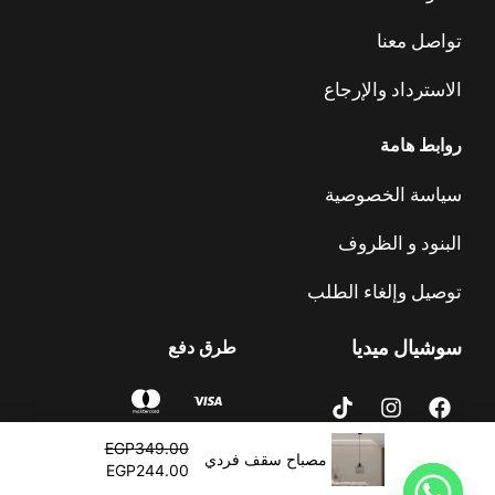
تواصل معنا
الاسترداد والإرجاع
روابط هامة
سياسة الخصوصية
البنود و الظروف
توصيل وإلغاء الطلب
سوشيال ميديا
طرق دفع
T
I
F
i
n
a
k
s
c
السعر
السعر
EGP
349.00
t
t
e
الأصلي
الحالي
مصباح سقف فردي
EGP
244.00
o
a
b
هو:
هو:
السجل الضريبي :
© 2023 – Alrawdalighting | جميع الحقوق