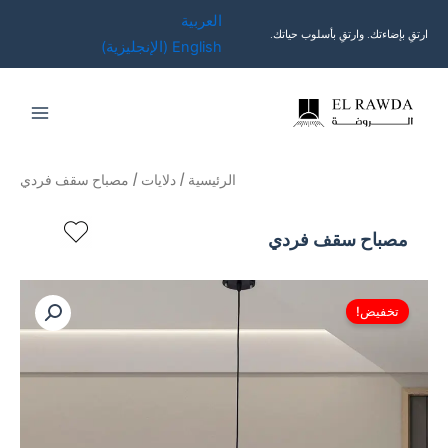
خطي
العربية
لى
ارتقِ بإضاءتك. وارتقِ بأسلوب حياتك.
English
(
الإنجليزية
)
لمحتوى
الرئيسية
/
دلايات
/ مصباح سقف فردي
مصباح سقف فردي
تخفيض!