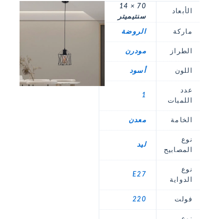
70 × 14
الأبعاد
سنتيميتر
ماركة
الروضة
الطراز
مودرن
اللون
أسود
عدد
1
اللمبات
الخامة
معدن
نوع
ليد
المصابيح
نوع
E27
الدواية
فولت
220
نوع