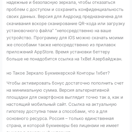
надежные и безопасную зеркала, чтобы отказаться
проблем с доступом и сохранить конфиденциальность
своих данных. Версия для Андроид предназначена для
скачивания вскоре сканирование QR-кода или загрузку
установочного файла” “непосредственно на ваше
устройство. Программу для iOS можно скачать моими
же способами также непосредственно из прилавок
приложений AppStore. Время установки беттеру
больше не понадобится ссылка на 1xBet Азербайджан.
но Такое Зеркало Букмекерской Конторы 1хбет?
Чтобы активировать бонус достаточно пополнить счет
на минимальную сумма. Версия альтернативной
площадки для смартфонов выглядит точно так а, как и
настоящий мобильный сайт. Ссылка на актуальную
гипотезу доступна теми а способами, что а для
основного ресурса. Россия – только единственная
страна, и которой букмекеры без лицензии не имеет