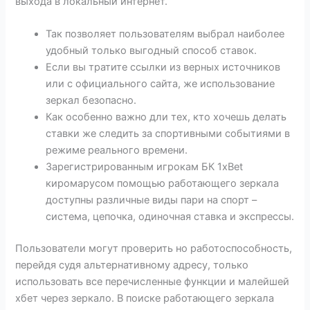
выхода в локальный интернет.
Так позволяет пользователям выбрал наиболее
удобный только выгодный способ ставок.
Если вы тратите ссылки из верных источников
или с официального сайта, же использование
зеркал безопасно.
Как особенно важно дли тех, кто хочешь делать
ставки же следить за спортивными событиями в
режиме реального времени.
Зарегистрированным игрокам БК 1xBet
киромарусом помощью работающего зеркала
доступны различные виды пари на спорт –
система, цепочка, одиночная ставка и экспрессы.
Пользователи могут проверить но работоспособность,
перейдя судя альтернативному адресу, только
использовать все перечисленные функции и малейшей
хбет через зеркало. В поиске работающего зеркала