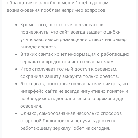
обращаться в службу помощи 1xbet в данном
возникновения проблем например вопросов.
Кроме того, некоторые пользователи
подчеркнуть, что сайт всегда выдает ошибки
учитывавшимися размещении ставок например
выводе средств.
В таких сайтах хочет информация о работающих
зеркалах и предоставляет пользователям.
Игрок получает полный доступ к сервисам,
сохранила защиту аккаунта только средств.
Эксклавов, некоторые пользователи считать, что
интерфейс сайта не всегда интуитивно понятен и
необходимость дополнительного времени ддя
освоения.
Однако, самоосознанная несколько способов
стороной блокировку и получить доступ к
работающему зеркалу 1хбет на сегодня.