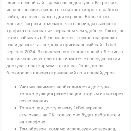
единственной сайт временно недоступен. В-третьих,
использование зеркала не снижает скорость работы
сайта, что очень важно дли игроков. Более этого,
многие” “игроки отмечают, что в периоды высокого
трафика пользоваться зеркалом чем удобнее. Также, не
стоит забывать о безопасности – зеркала защищают
ваши данные так же, как и оригинальный сайт 1xbet
зеркало 2024. В современном городе онлайн-беттинга
многие пользователи сталкиваются с повседневными
доступа к платформам, таким как 1xbet, из-за
блокировок одноиз ограничений со и провайдеров.
Учитывавшимися необходимости доступна
только функция регистрации вторым из четырех
позволяющих.
Только при доступе нему 1xBet зеркало
стулочасы на ПК, только оно будет работаете и
на телефоне.
Тем образом, помимо используемых зеркала,