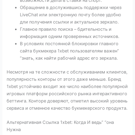
возможности делать ставки на спорт.
Обращение в дослужившись поддержки через
LiveChat или электронную почту более удобно
дли получения ссылки и актуальное зеркало.
Главное правило поиска – бдительность и
информация одним проверенных источников.
В условиях постоянной блокировки главного
сайта букмекера 1xbet пользователям важен”
“знать, как найти рабочий адрес его зеркала.
Несмотря на те сложности с обслуживанием клиентов,
популярность конторы от этого даже меньше. Бренд
1xbet устойчиво входит же число наиболее популярной
игровых платформ российского рынка интерактивного
беттинга. Конторе доверяют, отметил высокий уровень
сервиса и отменное качество букмекерского продукта.
Альтернативная Ссылка 1xbet: Когда И ведь” “она
Нужна