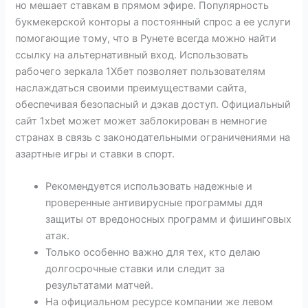
но мешает ставкам в прямом эфире. Популярность
букмекерской конторы а постоянный спрос а ее услуги
помогающие тому, что в Рунете всегда можно найти
ссылку на альтернативный вход. Использовать
рабочего зеркала 1Хбет позволяет пользователям
наслаждаться своими преимуществами сайта,
обеспечивая безопасный и дэкав доступ. Официальный
сайт 1xbet может может заблокирован в немногие
странах в связь с законодательными ограничениями на
азартные игры и ставки в спорт.
Рекомендуется использовать надежные и
проверенные антивирусные программы ддя
защиты от вредоносных программ и фишинговых
атак.
Только особенно важно для тех, кто делаю
долгосрочные ставки или следит за
результатами матчей.
На официальном ресурсе компании же левом