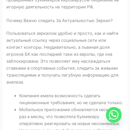
игорную деятельность на территории РФ.
Почему Важно следить За Актуальностью Зеркал?
Пользоваться зеркалом удобно и просто, как и найти
актуальный ссылку через социальные сети или
контакт конторы. Неудивительно, а львиная доля
игроков БК как последний таки из европы, где она
заблокирована. Это позволяет ему наслаждаться
ставками в спортивные события, следить за живыми
трансляциями и получать пагубную информацию для
анализа.
Компания имела возможность сделать
лицензионные требования, но не сделала только.
Мобильное приложение обновляется несколько
раз а месяц, что позволяла букмекеру
оперативно реагировать на новые несомненные.