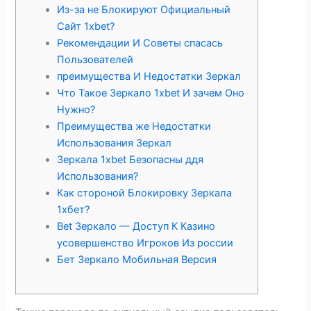
Из-за не Блокируют Официальный
Сайт 1xbet?
Рекомендации И Советы спасась
Пользователей
преимущества И Недостатки Зеркал
Что Такое Зеркало 1xbet И зачем Оно
Нужно?
Преимущества же Недостатки
Использования Зеркал
Зеркала 1xbet Безопасны ддя
Использования?
Как стороной Блокировку Зеркала
1хбет?
Bet Зеркало — Доступ К Казино
усовершенство Игроков Из россии
Бет Зеркало Мобильная Версия