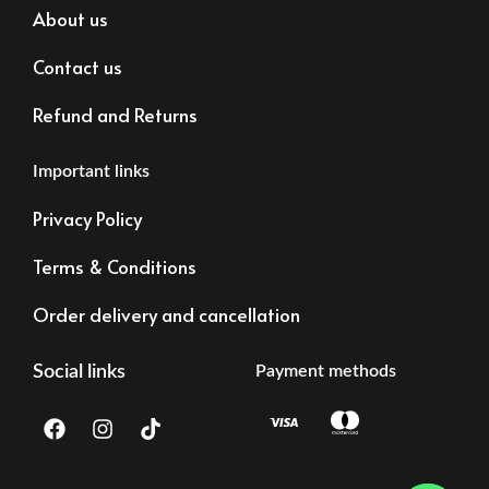
About us
Contact us
Refund and Returns
Important links
Privacy Policy
Terms & Conditions
Order delivery and cancellation
Social links
Payment methods
F
I
T
a
n
i
c
s
k
e
t
t