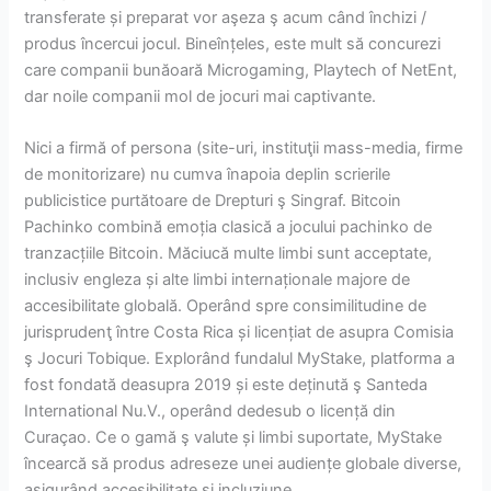
transferate și preparat vor aşeza ş acum când închizi /
produs încercui jocul. Bineînțeles, este mult să concurezi
care companii bunăoară Microgaming, Playtech of NetEnt,
dar noile companii mol de jocuri mai captivante.
Nici a firmă of persona (site-uri, instituţii mass-media, firme
de monitorizare) nu cumva înapoia deplin scrierile
publicistice purtătoare de Drepturi ş Singraf. Bitcoin
Pachinko combină emoția clasică a jocului pachinko de
tranzacțiile Bitcoin. Măciucă multe limbi sunt acceptate,
inclusiv engleza și alte limbi internaționale majore de
accesibilitate globală. Operând spre consimilitudine de
jurisprudenţ între Costa Rica și licențiat de asupra Comisia
ş Jocuri Tobique. Explorând fundalul MyStake, platforma a
fost fondată deasupra 2019 și este deținută ş Santeda
International Nu.V., operând dedesub o licență din
Curaçao. Ce o gamă ş valute și limbi suportate, MyStake
încearcă să produs adreseze unei audiențe globale diverse,
asigurând accesibilitate și incluziune.