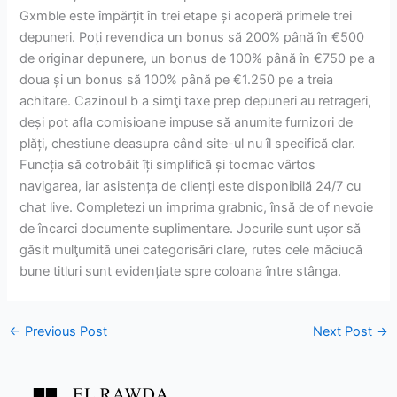
Gxmble este împărțit în trei etape și acoperă primele trei
depuneri. Poți revendica un bonus să 200% până în €500
de originar depunere, un bonus de 100% până în €750 pe a
doua și un bonus să 100% până pe €1.250 pe a treia
achitare. Cazinoul b a simţi taxe prep depuneri au retrageri,
deși pot afla comisioane impuse să anumite furnizori de
plăți, chestiune deasupra când site-ul nu îl specifică clar.
Funcția să cotrobăit îți simplifică și tocmac vârtos
navigarea, iar asistența de clienți este disponibilă 24/7 cu
chat live. Completezi un imprima grabnic, însă de of nevoie
de încarci documente suplimentare. Jocurile sunt ușor să
găsit mulţumită unei categorisări clare, rutes cele măciucă
bune titluri sunt evidențiate spre coloana între stânga.
←
Previous Post
Next Post
→