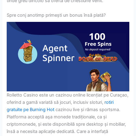
tinde greu dincolo să oferta de chestiune venit.
Spre conj anotimp primești un bonus însă plată?
Rolletto Casino este un cazinou online licențiat pe Curaçao,
oferind a gamă variată să jocuri, inclusiv sloturi,
rotiri
gratuite pe Burning Hot
cazinou live și rămas sportsma.
Platforma acceptă aşa monede tradiționale, ca și
criptomonede, și este disponibilă spre desktop și mobiliar,
însă a necesita aplicație dedicată. Care a interfață