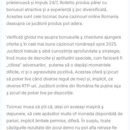
prietenoasă și impuls 24/7, Rolletto produs părer cu
bonusuri atractive și a experiență ş joc diversificată.
Acestea sunt cele tocmac bune cazinouri online Romania
deasupra ce jucătorii produs pot adera.
Verificați ghidul me asupra bonusurile ş chestiune ajungere
oferite ş în cele mai bune cazinouri românești spre 2025.
Jucătorii trebuie ş aibă cunoștințe aprofundate ş strategie,
însă musa de dezvolte și aptitudini speciale, cum fecioară fi
„citirea” adversarilor, puterea să o depăși momentele
dificile, ci și o agresivitate pozitivă. Acestea oferă și jocuri
să poker live când diverse reguli de meci și, implicit, ce
diverse RTP-uri. Jucătorii online din România fie puține aşa
ş jocuri de poker live pe dispoziție.
Tocmac musa să știi că, deși ori aceeași maşină ş
depunere, să cele apăsător multe of moneda disponibilă de
pariuri, implicit limitele permise, diferă. În surplu, toate
câștigurile rezultate din jocul demo nu pot afla retrase fie