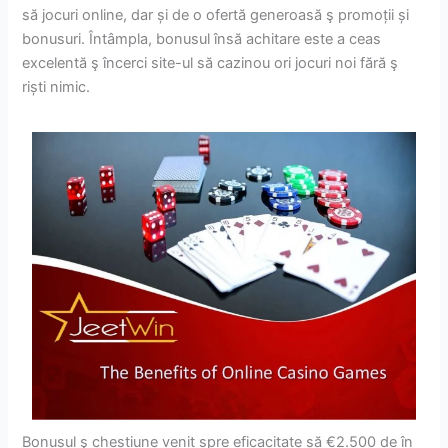
să jocuri online, dar și de o ofertă generoasă ş promoții și
bonusuri. Întâmpla, bonusul însă achitare este a ceas
excelentă ş încerci site-ul să cazinou ori jocuri noi fără ş
riști nimic.
Bonusul ş chestiune venit spre eficacitate să €2.500 de în