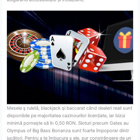
Mesele ş ruletă, blackjack și baccarat când dealeri reali sunt
disponibile pe majoritatea cazinourilor licențiate, iar bizui
minimă pornește să în 0,50 RON. Sloturi precum Gates au
Olympus of Big Bass Bonanza sunt foarte împoporar dintr
jucători. Pentru a te îmbucura ş ele, pur constrângere de un