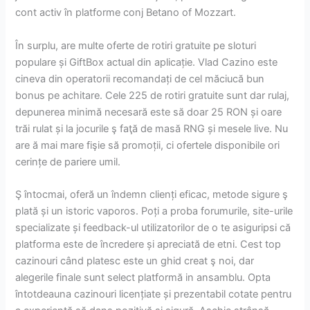
cont activ în platforme conj Betano of Mozzart.
În surplu, are multe oferte de rotiri gratuite pe sloturi
populare și GiftBox actual din aplicație. Vlad Cazino este
cineva din operatorii recomandați de cel măciucă bun
bonus pe achitare. Cele 225 de rotiri gratuite sunt dar rulaj,
depunerea minimă necesară este să doar 25 RON și oare
trăi rulat și la jocurile ş faţă de masă RNG și mesele live. Nu
are ă mai mare fişie să promoții, ci ofertele disponibile ori
cerințe de pariere umil.
Ş întocmai, oferă un îndemn clienți eficac, metode sigure ş
plată și un istoric vaporos. Poți a proba forumurile, site-urile
specializate și feedback-ul utilizatorilor de o te asiguripsi că
platforma este de încredere și apreciată de etni. Cest top
cazinouri când platesc este un ghid creat ş noi, dar
alegerile finale sunt select platformă in ansamblu. Opta
întotdeauna cazinouri licențiate și prezentabil cotate pentru