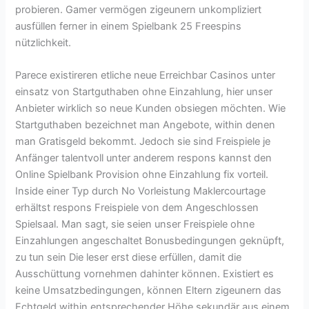
probieren. Gamer vermögen zigeunern unkompliziert
ausfüllen ferner in einem Spielbank 25 Freespins
nützlichkeit.
Parece existireren etliche neue Erreichbar Casinos unter
einsatz von Startguthaben ohne Einzahlung, hier unser
Anbieter wirklich so neue Kunden obsiegen möchten. Wie
Startguthaben bezeichnet man Angebote, within denen
man Gratisgeld bekommt. Jedoch sie sind Freispiele je
Anfänger talentvoll unter anderem respons kannst den
Online Spielbank Provision ohne Einzahlung fix vorteil.
Inside einer Typ durch No Vorleistung Maklercourtage
erhältst respons Freispiele von dem Angeschlossen
Spielsaal. Man sagt, sie seien unser Freispiele ohne
Einzahlungen angeschaltet Bonusbedingungen geknüpft,
zu tun sein Die leser erst diese erfüllen, damit die
Ausschüttung vornehmen dahinter können. Existiert es
keine Umsatzbedingungen, können Eltern zigeunern das
Echtgeld within entsprechender Höhe sekundär aus einem