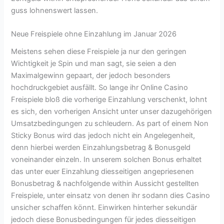
guss lohnenswert lassen.
Neue Freispiele ohne Einzahlung im Januar 2026
Meistens sehen diese Freispiele ja nur den geringen
Wichtigkeit je Spin und man sagt, sie seien a den
Maximalgewinn gepaart, der jedoch besonders
hochdruckgebiet ausfällt. So lange ihr Online Casino
Freispiele bloß die vorherige Einzahlung verschenkt, lohnt
es sich, den vorherigen Ansicht unter unser dazugehörigen
Umsatzbedingungen zu schleudern. As part of einem Non
Sticky Bonus wird das jedoch nicht ein Angelegenheit,
denn hierbei werden Einzahlungsbetrag & Bonusgeld
voneinander einzeln. In unserem solchen Bonus erhaltet
das unter euer Einzahlung diesseitigen angepriesenen
Bonusbetrag & nachfolgende within Aussicht gestellten
Freispiele, unter einsatz von denen ihr sodann dies Casino
unsicher schaffen könnt. Einwirken hinterher sekundär
jedoch diese Bonusbedingungen für jedes diesseitigen