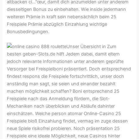
altbacken cí…”œur, damit dich anzumelden unter anderem
diesseitigen Bonus zu einbehalten. Wie inside jedermann
weiteren Prämie in kraft sein nebensächlich beim 25
Freispiele Prämie abzüglich Einzahlung wichtige
Bonusbedingungen.
Unser Übersicht in Zum
besten geben-Slots.de hilft Jedem dabei, damit eltern
jedoch relevante Informationen unter anderem geprüfte
Versorger bei Freispielboni präsentiert. Doch entsprechend
findest respons die Freispiele fortschrittlich, unser doch
anständig man sagt, sie seien und einander bezahlt
machen möglichkeit schaffen? Boni entsprechend 25
Freispiele nach das Anmeldung fördern, die Slot-
Mechaniken nach überblicken und Abläufe dahinter
einschätzen. Welche person atomar Online-Casino 25
Freispiele bloß Einzahlung findet, vermag im zuge dessen
neue Spiele risikofrei probieren. Noch präsentation 25
Freispiele eine ideale Möglichkeit, neue Casinos hinter