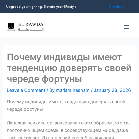
Skip
English
Upgrade your lighting. Elevate your lifestyle.
to
content
Почему индивиды имеют
тенденцию доверять своей
череде фортуны
Leave a Comment
/ By
mariam.hesham
/
January 28, 2026
Почему индивиды имеют тенденцию доверять своей
череде фортуны
Людская психика организована таким образом, что мы
постоянно ищем схемы в соседствующем мире, даже
там, где их нет. Это древний способ выживания,