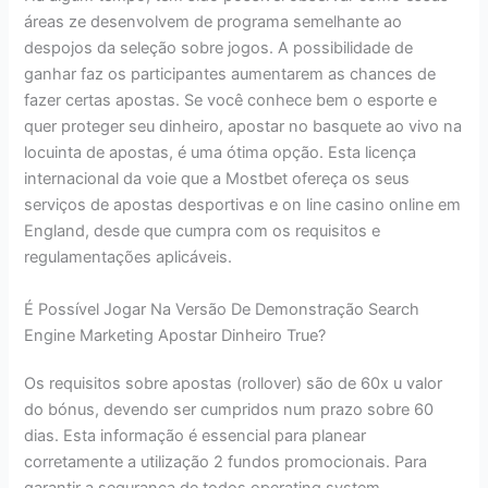
áreas ze desenvolvem de programa semelhante ao
despojos da seleção sobre jogos. A possibilidade de
ganhar faz os participantes aumentarem as chances de
fazer certas apostas. Se você conhece bem o esporte e
quer proteger seu dinheiro, apostar no basquete ao vivo na
locuinta de apostas, é uma ótima opção. Esta licença
internacional da voie que a Mostbet ofereça os seus
serviços de apostas desportivas e on line casino online em
England, desde que cumpra com os requisitos e
regulamentações aplicáveis.
É Possível Jogar Na Versão De Demonstração Search
Engine Marketing Apostar Dinheiro True?
Os requisitos sobre apostas (rollover) são de 60x u valor
do bónus, devendo ser cumpridos num prazo sobre 60
dias. Esta informação é essencial para planear
corretamente a utilização 2 fundos promocionais. Para
garantir a segurança de todos operating system