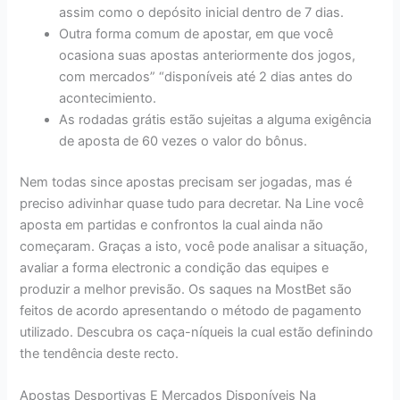
assim como o depósito inicial dentro de 7 dias.
Outra forma comum de apostar, em que você
ocasiona suas apostas anteriormente dos jogos,
com mercados” “disponíveis até 2 dias antes do
acontecimiento.
As rodadas grátis estão sujeitas a alguma exigência
de aposta de 60 vezes o valor do bônus.
Nem todas since apostas precisam ser jogadas, mas é
preciso adivinhar quase tudo para decretar. Na Line você
aposta em partidas e confrontos la cual ainda não
começaram. Graças a isto, você pode analisar a situação,
avaliar a forma electronic a condição das equipes e
produzir a melhor previsão. Os saques na MostBet são
feitos de acordo apresentando o método de pagamento
utilizado. Descubra os caça-níqueis la cual estão definindo
the tendência deste recto.
Apostas Desportivas E Mercados Disponíveis Na