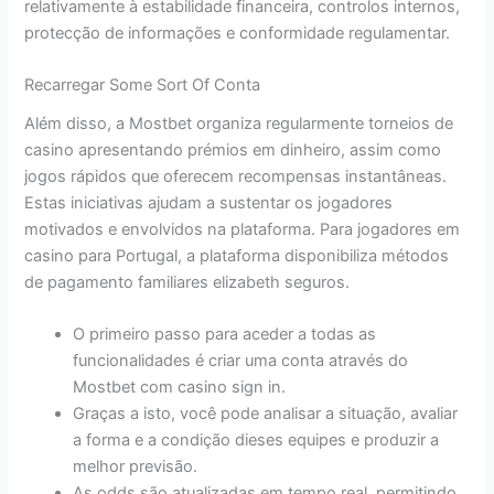
relativamente à estabilidade financeira, controlos internos,
protecção de informações e conformidade regulamentar.
Recarregar Some Sort Of Conta
Além disso, a Mostbet organiza regularmente torneios de
casino apresentando prémios em dinheiro, assim como
jogos rápidos que oferecem recompensas instantâneas.
Estas iniciativas ajudam a sustentar os jogadores
motivados e envolvidos na plataforma. Para jogadores em
casino para Portugal, a plataforma disponibiliza métodos
de pagamento familiares elizabeth seguros.
O primeiro passo para aceder a todas as
funcionalidades é criar uma conta através do
Mostbet com casino sign in.
Graças a isto, você pode analisar a situação, avaliar
a forma e a condição dieses equipes e produzir a
melhor previsão.
As odds são atualizadas em tempo real, permitindo