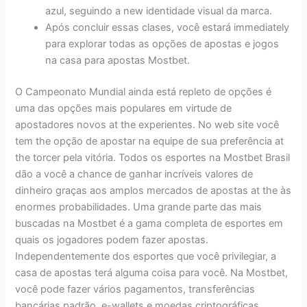
azul, seguindo a new identidade visual da marca.
Após concluir essas clases, você estará immediately
para explorar todas as opções de apostas e jogos
na casa para apostas Mostbet.
O Campeonato Mundial ainda está repleto de opções é
uma das opções mais populares em virtude de
apostadores novos at the experientes. No web site você
tem the opção de apostar na equipe de sua preferência at
the torcer pela vitória. Todos os esportes na Mostbet Brasil
dão a você a chance de ganhar incríveis valores de
dinheiro graças aos amplos mercados de apostas at the às
enormes probabilidades. Uma grande parte das mais
buscadas na Mostbet é a gama completa de esportes em
quais os jogadores podem fazer apostas.
Independentemente dos esportes que você privilegiar, a
casa de apostas terá alguma coisa para você. Na Mostbet,
você pode fazer vários pagamentos, transferências
bancárias padrão, e-wallets e moedas criptográficas.