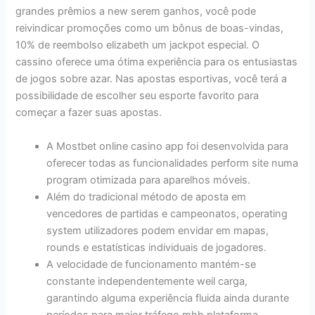
grandes prêmios a new serem ganhos, você pode
reivindicar promoções como um bônus de boas-vindas,
10% de reembolso elizabeth um jackpot especial. O
cassino oferece uma ótima experiência para os entusiastas
de jogos sobre azar. Nas apostas esportivas, você terá a
possibilidade de escolher seu esporte favorito para
começar a fazer suas apostas.
A Mostbet online casino app foi desenvolvida para
oferecer todas as funcionalidades perform site numa
program otimizada para aparelhos móveis.
Além do tradicional método de aposta em
vencedores de partidas e campeonatos, operating
system utilizadores podem envidar em mapas,
rounds e estatísticas individuais de jogadores.
A velocidade de funcionamento mantém-se
constante independentemente weil carga,
garantindo alguma experiência fluida ainda durante
períodos para maior tráfego mhh plataforma.