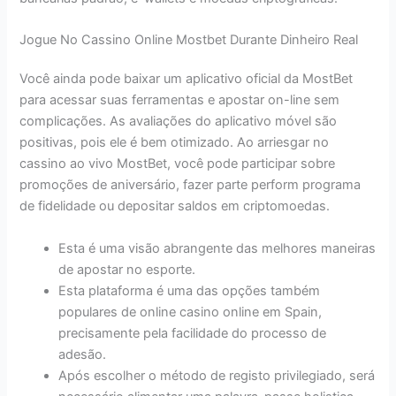
Jogue No Cassino Online Mostbet Durante Dinheiro Real
Você ainda pode baixar um aplicativo oficial da MostBet
para acessar suas ferramentas e apostar on-line sem
complicações. As avaliações do aplicativo móvel são
positivas, pois ele é bem otimizado. Ao arriesgar no
cassino ao vivo MostBet, você pode participar sobre
promoções de aniversário, fazer parte perform programa
de fidelidade ou depositar saldos em criptomoedas.
Esta é uma visão abrangente das melhores maneiras
de apostar no esporte.
Esta plataforma é uma das opções também
populares de online casino online em Spain,
precisamente pela facilidade do processo de
adesão.
Após escolher o método de registo privilegiado, será