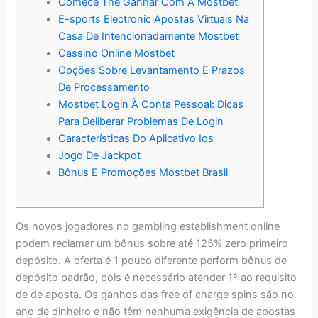
Comece The Ganhar Com A Mostbet
E-sports Electronic Apostas Virtuais Na
Casa De Intencionadamente Mostbet
Cassino Online Mostbet
Opções Sobre Levantamento E Prazos
De Processamento
Mostbet Login À Conta Pessoal: Dicas
Para Deliberar Problemas De Login
Características Do Aplicativo Ios
Jogo De Jackpot
Bônus E Promoções Mostbet Brasil
Os novos jogadores no gambling establishment online
podem reclamar um bônus sobre até 125% zero primeiro
depósito. A oferta é 1 pouco diferente perform bônus de
depósito padrão, pois é necessário atender 1º ao requisito
de de aposta. Os ganhos das free of charge spins são no
ano de dinheiro e não têm nenhuma exigência de apostas