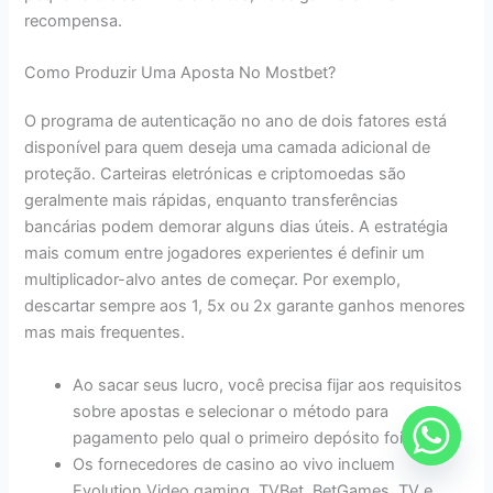
recompensa.
Como Produzir Uma Aposta No Mostbet?
O programa de autenticação no ano de dois fatores está
disponível para quem deseja uma camada adicional de
proteção. Carteiras eletrónicas e criptomoedas são
geralmente mais rápidas, enquanto transferências
bancárias podem demorar alguns dias úteis. A estratégia
mais comum entre jogadores experientes é definir um
multiplicador-alvo antes de começar. Por exemplo,
descartar sempre aos 1, 5x ou 2x garante ganhos menores
mas mais frequentes.
Ao sacar seus lucro, você precisa fijar aos requisitos
sobre apostas e selecionar o método para
pagamento pelo qual o primeiro depósito foi feito.
Os fornecedores de casino ao vivo incluem
Evolution Video gaming, TVBet, BetGames. TV e