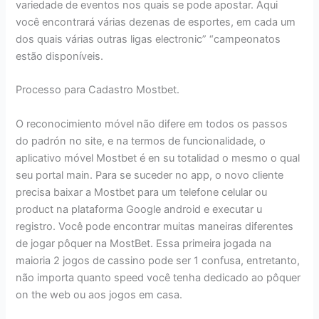
variedade de eventos nos quais se pode apostar. Aqui
você encontrará várias dezenas de esportes, em cada um
dos quais várias outras ligas electronic” “campeonatos
estão disponíveis.
Processo para Cadastro Mostbet.
O reconocimiento móvel não difere em todos os passos
do padrón no site, e na termos de funcionalidade, o
aplicativo móvel Mostbet é en su totalidad o mesmo o qual
seu portal main. Para se suceder no app, o novo cliente
precisa baixar a Mostbet para um telefone celular ou
product na plataforma Google android e executar u
registro. Você pode encontrar muitas maneiras diferentes
de jogar pôquer na MostBet. Essa primeira jogada na
maioria 2 jogos de cassino pode ser 1 confusa, entretanto,
não importa quanto speed você tenha dedicado ao pôquer
on the web ou aos jogos em casa.