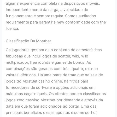
alguma experiência completa na dispositivos móveis.
Independentemente da carga, a velocidade de
funcionamento é sempre regular. Somos auditados
regularmente para garantir a new conformidade com the
licença.
Classificação Da Mostbet
Os jogadores gostam de o conjunto de características
fabulosas que inclui jogos de scatter, wild, wild
multiplicador, free rounds e games de bônus. As
combinações são geradas com três, quatro, e cinco
valores idênticos. Há uma barra de trata que na sala de
jogos do MostBet casino online, há filtros para
fornecedores de software e opções adicionais em
máquinas caça-níqueis. Os clientes podem classificar os
jogos zero cassino Mostbet por demanda e através da
data em que foram adicionados ao portal. Uma das
principais benefícios dieses apostas é some sort of