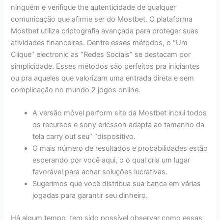
ninguém e verifique the autenticidade de qualquer
comunicação que afirme ser do Mostbet. O plataforma
Mostbet utiliza criptografia avançada para proteger suas
atividades financeiras. Dentre esses métodos, o “Um
Clique” electronic as “Redes Sociais” se destacam por
simplicidade. Esses métodos são perfeitos pra iniciantes
ou pra aqueles que valorizam uma entrada direta e sem
complicação no mundo 2 jogos online.
A versão móvel perform site da Mostbet inclui todos
os recursos e sony ericsson adapta ao tamanho da
tela carry out seu” “dispositivo.
O mais número de resultados e probabilidades estão
esperando por você aqui, o o qual cria um lugar
favorável para achar soluções lucrativas.
Sugerimos que você distribua sua banca em várias
jogadas para garantir seu dinheiro.
Há algum tempo, tem sido possível observar como essas