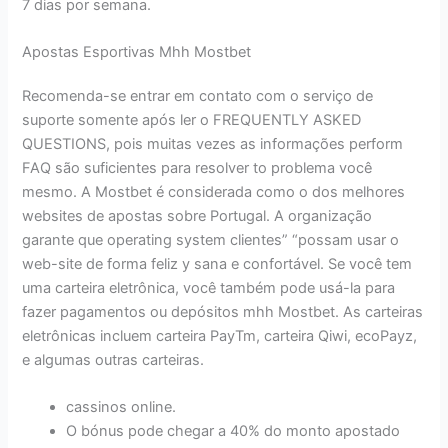
7 dias por semana.
Apostas Esportivas Mhh Mostbet
Recomenda-se entrar em contato com o serviço de
suporte somente após ler o FREQUENTLY ASKED
QUESTIONS, pois muitas vezes as informações perform
FAQ são suficientes para resolver to problema você
mesmo. A Mostbet é considerada como o dos melhores
websites de apostas sobre Portugal. A organização
garante que operating system clientes” “possam usar o
web-site de forma feliz y sana e confortável. Se você tem
uma carteira eletrônica, você também pode usá-la para
fazer pagamentos ou depósitos mhh Mostbet. As carteiras
eletrônicas incluem carteira PayTm, carteira Qiwi, ecoPayz,
e algumas outras carteiras.
cassinos online.
O bónus pode chegar a 40% do monto apostado