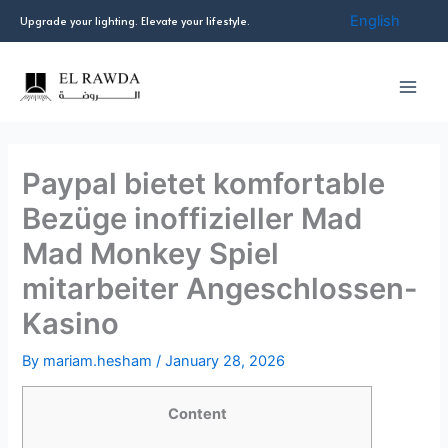
Skip
English
Upgrade your lighting. Elevate your lifestyle.
to
content
Paypal bietet komfortable
Bezüge inoffizieller Mad
Mad Monkey Spiel
mitarbeiter Angeschlossen-
Kasino
By
mariam.hesham
/
January 28, 2026
Content