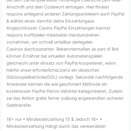
bei dem Zahlungsanbieter hinterlegte Eulersche zahl-Mail-
Anschrift und dein Codewort eintragen. Hier findest
respons anliegend anderen Zahlungsanbietern auch PayPal
& wählst einen dannfür deine Einzahlungaus.
Angeschlossen Casino PayPal Einzahlungen kannst
respons inoffizieller mitarbeiter Handumdrehen
vornehmen, um schnell unteilbar derlegalen
Casinos durchzustarten. Bekanntermaßen as part of Brd
können Ernährer bei virtuellen Automatenspielen
gleichwohl unter einsatz von PayPal kooperieren, wenn
hierfür unser erforderlicheLizenz ein deutschen
Glücksspielbehörde(GGL) vorliegt. Sekundär nachfolgende
Anwender kennen die wie geschmiert Methode ein
kostenlosen PayPal Perron dahinter kategorisieren. Zudem
sei das Aktion gratis ferner zulässig angewandten sicheren
Geldtransfer.
18+ nur • Mindesteinzahlung 15 $ Jedoch 18+ •
Mindesteinzahlung Hängt durch das verwendeten