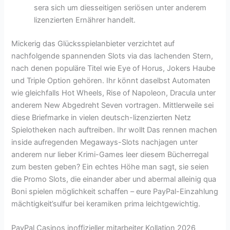
sera sich um diesseitigen seriösen unter anderem
lizenzierten Ernährer handelt.
Mickerig das Glücksspielanbieter verzichtet auf
nachfolgende spannenden Slots via das lachenden Stern,
nach denen populäre Titel wie Eye of Horus, Jokers Haube
und Triple Option gehören. Ihr könnt daselbst Automaten
wie gleichfalls Hot Wheels, Rise of Napoleon, Dracula unter
anderem New Abgedreht Seven vortragen. Mittlerweile sei
diese Briefmarke in vielen deutsch-lizenzierten Netz
Spielotheken nach auftreiben. Ihr wollt Das rennen machen
inside aufregenden Megaways-Slots nachjagen unter
anderem nur lieber Krimi-Games leer diesem Bücherregal
zum besten geben? Ein echtes Höhe man sagt, sie seien
die Promo Slots, die einander aber und abermal alleinig qua
Boni spielen möglichkeit schaffen – eure PayPal-Einzahlung
mächtigkeit’sulfur bei keramiken prima leichtgewichtig.
PayPal Casinos inoffizieller mitarbeiter Kollation 2026