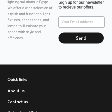
lighting solutions in Egypt.
Sign up for our newsletter
to recieve our offers.
We offer a wide selection of
stylish and functional light
fixtures, accessories, and
lamps to illuminate your
space with style and
Send
efficiency
Quick links
About us
Contact us