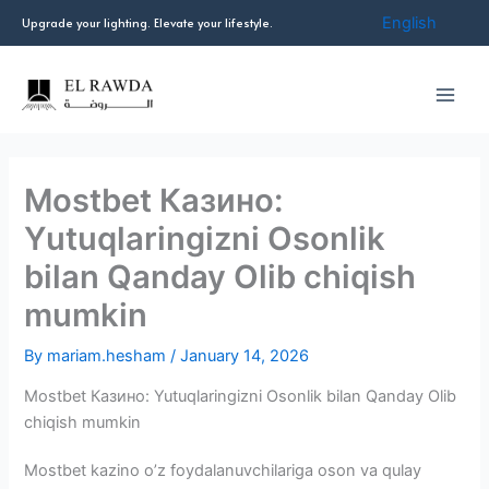
Skip
English
Upgrade your lighting. Elevate your lifestyle.
to
content
Mostbet Казино:
Yutuqlaringizni Osonlik
bilan Qanday Olib chiqish
mumkin
By
mariam.hesham
/
January 14, 2026
Mostbet Казино: Yutuqlaringizni Osonlik bilan Qanday Olib
chiqish mumkin
Mostbet kazino o’z foydalanuvchilariga oson va qulay