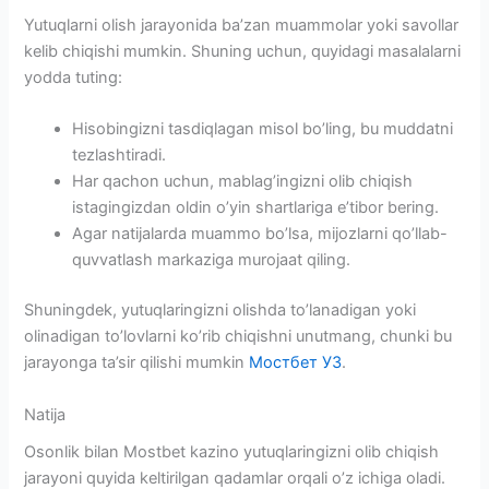
Yutuqlarni olish jarayonida ba’zan muammolar yoki savollar
kelib chiqishi mumkin. Shuning uchun, quyidagi masalalarni
yodda tuting:
Hisobingizni tasdiqlagan misol bo’ling, bu muddatni
tezlashtiradi.
Har qachon uchun, mablag’ingizni olib chiqish
istagingizdan oldin o’yin shartlariga e’tibor bering.
Agar natijalarda muammo bo’lsa, mijozlarni qo’llab-
quvvatlash markaziga murojaat qiling.
Shuningdek, yutuqlaringizni olishda to’lanadigan yoki
olinadigan to’lovlarni ko’rib chiqishni unutmang, chunki bu
jarayonga ta’sir qilishi mumkin
Мостбет УЗ
.
Natija
Osonlik bilan Mostbet kazino yutuqlaringizni olib chiqish
jarayoni quyida keltirilgan qadamlar orqali o’z ichiga oladi.