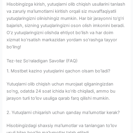
Hisobingizga kirish, yutuqlarni olib chiqish usullarini tanlash
va zaruriy ma’lumotlarni kiritish orqali siz muvaffaqiyatli
yutuqlaringizni olinishingiz mumkin. Har bir jarayonni to’g’ri
bajarish, sizning yutuqlaringizni oson olish imkonini beradi.
O’z yutuqlaringizni olishda ehtiyot bo’lish va har doim
xizmat ko’rsatish markazidan yordam so’rashga tayyor
bo’ling!
Tez-tez So’raladigan Savollar (FAQ)
1. Mostbet kazino yutuqlarini qachon olsam bo’ladi?
Yutuqlarni olib chiqish uchun murojaat qilganingizdan
so’ng, odatda 24 soat ichida ko’rib chiqiladi, ammo bu
jarayon turli to’lov usuliga qarab farq qilishi mumkin.
2. Yutuqlarni chiqarish uchun qanday ma’lumotlar kerak?
Hisobingizdagi shaxsiy ma’lumotlar va tanlangan to’lov
usuli bilan bog’liq ma’lumotlar talab etiladi.