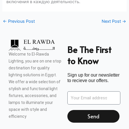
включения в каждую деятельность.
←
Previous Post
Next Post
→
Be The First
Welcome to El-Rawda
to Know
Lighting, you are on one stop
destination for quality
lighting solutions in Egypt.
Sign up for our newsletter
to recieve our offers.
We offer a wide selection of
stylish and functional light
fixtures, accessories, and
lamps to illuminate your
space with style and
Send
efficiency