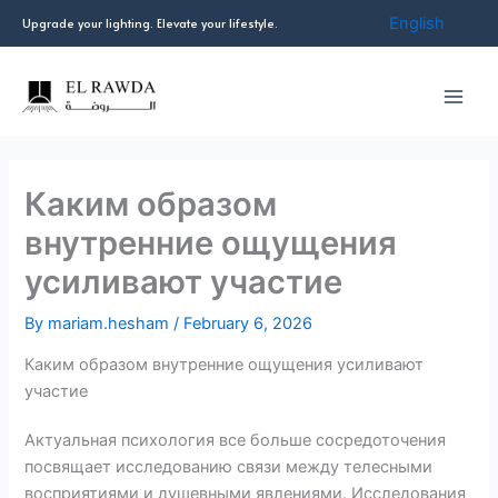
Skip
English
Upgrade your lighting. Elevate your lifestyle.
to
content
Каким образом
внутренние ощущения
усиливают участие
By
mariam.hesham
/
February 6, 2026
Каким образом внутренние ощущения усиливают
участие
Актуальная психология все больше сосредоточения
посвящает исследованию связи между телесными
восприятиями и душевными явлениями. Исследования