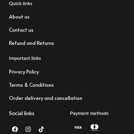
Quick links
About us
Contact us
Refund and Returns
Important links
Privacy Policy
Terms & Conditions
Order delivery and cancellation
Social links
Payment methods
F
I
T
a
n
i