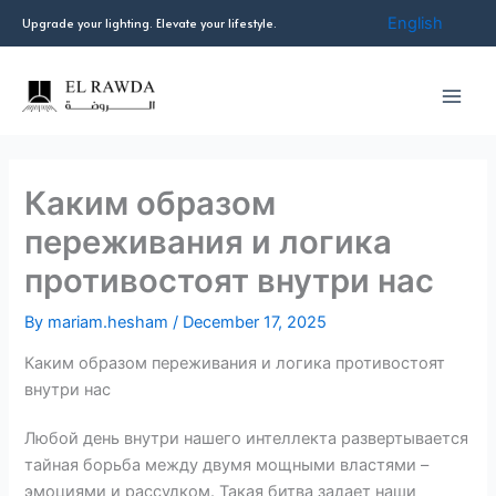
Skip
English
Upgrade your lighting. Elevate your lifestyle.
to
content
Каким образом
переживания и логика
противостоят внутри нас
By
mariam.hesham
/
December 17, 2025
Каким образом переживания и логика противостоят
внутри нас
Любой день внутри нашего интеллекта развертывается
тайная борьба между двумя мощными властями –
эмоциями и рассудком. Такая битва задает наши