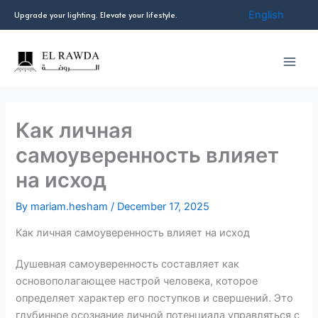
Skip
English
Upgrade your lighting. Elevate your lifestyle.
to
content
Как личная
самоуверенность влияет
на исход
By
mariam.hesham
/
December 17, 2025
Как личная самоуверенность влияет на исход
Душевная самоуверенность составляет как
основополагающее настрой человека, которое
определяет характер его поступков и свершений. Это
глубинное осознание личной потенциала управляться с