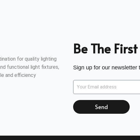
Be The Firs
ation for quality lighting
nd functional light fixtures,
Sign up for our newsletter t
le and efficiency
Send