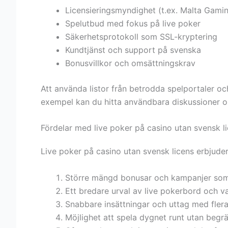
Licensieringsmyndighet (t.ex. Malta Gamin
Spelutbud med fokus på live poker
Säkerhetsprotokoll som SSL-kryptering
Kundtjänst och support på svenska
Bonusvillkor och omsättningskrav
Att använda listor från betrodda spelportaler och
exempel kan du hitta användbara diskussioner 
Fördelar med live poker på casino utan svensk l
Live poker på casino utan svensk licens erbjude
Större mängd bonusar och kampanjer som i
Ett bredare urval av live pokerbord och va
Snabbare insättningar och uttag med flera
Möjlighet att spela dygnet runt utan begrä