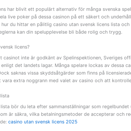
ens har blivit ett populärt alternativ för många svenska spe
ela live poker på dessa casinon på ett säkert och underhålla
hur du hittar en pålitlig casino utan svensk licens lista och
glerna kan din spelupplevelse bli både rolig och trygg.
svensk licens?
tt casinot inte är godkänt av Spelinspektionen, Sveriges off
as enligt det landets lagar. Många spelare lockas av dessa 
 Dock saknas vissa skyddsåtgärder som finns på licensierade
tt vara extra noggrann med valet av casino och att kontroller
lista
ens lista bör du leta efter sammanställningar som regelbun
n som är säkra, vilka betalningsmetoder de accepterar och rec
nde:
casino utan svensk licens 2025