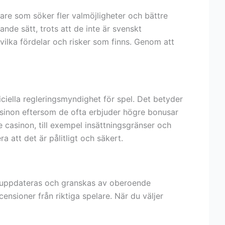
lare som söker fler valmöjligheter och bättre
nde sätt, trots att de inte är svenskt
 vilka fördelar och risker som finns. Genom att
iciella regleringsmyndighet för spel. Det betyder
casinon eftersom de ofta erbjuder högre bonusar
 casinon, till exempel insättningsgränser och
a att det är pålitligt och säkert.
det uppdateras och granskas av oberoende
ensioner från riktiga spelare. När du väljer