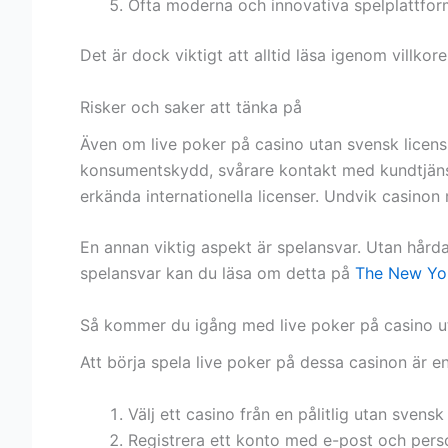
Ofta moderna och innovativa spelplattfor
Det är dock viktigt att alltid läsa igenom villkor
Risker och saker att tänka på
Även om live poker på casino utan svensk licens
konsumentskydd, svårare kontakt med kundtjänst 
erkända internationella licenser. Undvik casinon
En annan viktig aspekt är spelansvar. Utan hårda 
spelansvar kan du läsa om detta på
The New Yo
Så kommer du igång med live poker på casino ut
Att börja spela live poker på dessa casinon är 
Välj ett casino från en pålitlig utan svensk 
Registrera ett konto med e-post och pers