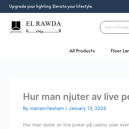
Skip
Upgrade your lighting. Elevate your lifestyle.
to
content
All Products
Floor L
Hur man njuter av live p
By
mariam.hesham
/
January 13, 2026
Hur man njuter av live poker på casino utan svens