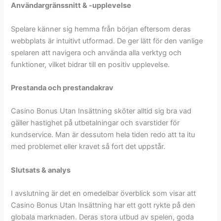
Användargränssnitt & -upplevelse
Spelare känner sig hemma från början eftersom deras
webbplats är intuitivt utformad. De ger lätt för den vanlige
spelaren att navigera och använda alla verktyg och
funktioner, vilket bidrar till en positiv upplevelse.
Prestanda och prestandakrav
Casino Bonus Utan Insättning sköter alltid sig bra vad
gäller hastighet på utbetalningar och svarstider för
kundservice. Man är dessutom hela tiden redo att ta itu
med problemet eller kravet så fort det uppstår.
Slutsats & analys
I avslutning är det en omedelbar överblick som visar att
Casino Bonus Utan Insättning har ett gott rykte på den
globala marknaden. Deras stora utbud av spelen, goda