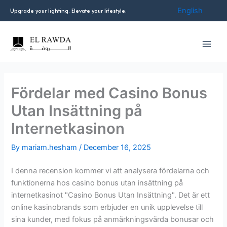
Skip
English
Upgrade your lighting. Elevate your lifestyle.
to
content
Fördelar med Casino Bonus
Utan Insättning på
Internetkasinon
By
mariam.hesham
/
December 16, 2025
I denna recension kommer vi att analysera fördelarna och
funktionerna hos casino bonus utan insättning på
internetkasinot "Casino Bonus Utan Insättning". Det är ett
online kasinobrands som erbjuder en unik upplevelse till
sina kunder, med fokus på anmärkningsvärda bonusar och