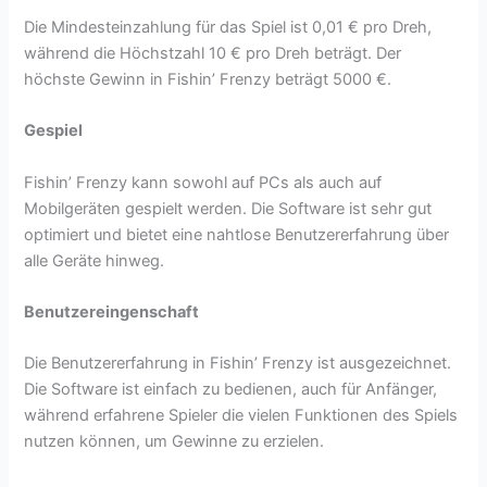
Die Mindesteinzahlung für das Spiel ist 0,01 € pro Dreh,
während die Höchstzahl 10 € pro Dreh beträgt. Der
höchste Gewinn in Fishin’ Frenzy beträgt 5000 €.
Gespiel
Fishin’ Frenzy kann sowohl auf PCs als auch auf
Mobilgeräten gespielt werden. Die Software ist sehr gut
optimiert und bietet eine nahtlose Benutzererfahrung über
alle Geräte hinweg.
Benutzereingenschaft
Die Benutzererfahrung in Fishin’ Frenzy ist ausgezeichnet.
Die Software ist einfach zu bedienen, auch für Anfänger,
während erfahrene Spieler die vielen Funktionen des Spiels
nutzen können, um Gewinne zu erzielen.