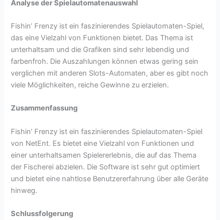
Analyse der Spielautomatenauswahl
Fishin’ Frenzy ist ein faszinierendes Spielautomaten-Spiel,
das eine Vielzahl von Funktionen bietet. Das Thema ist
unterhaltsam und die Grafiken sind sehr lebendig und
farbenfroh. Die Auszahlungen können etwas gering sein
verglichen mit anderen Slots-Automaten, aber es gibt noch
viele Möglichkeiten, reiche Gewinne zu erzielen.
Zusammenfassung
Fishin’ Frenzy ist ein faszinierendes Spielautomaten-Spiel
von NetEnt. Es bietet eine Vielzahl von Funktionen und
einer unterhaltsamen Spielererlebnis, die auf das Thema
der Fischerei abzielen. Die Software ist sehr gut optimiert
und bietet eine nahtlose Benutzererfahrung über alle Geräte
hinweg.
Schlussfolgerung