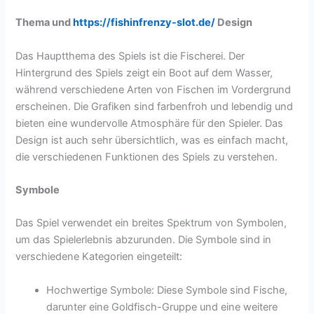
Thema und
https://fishinfrenzy-slot.de/
Design
Das Hauptthema des Spiels ist die Fischerei. Der
Hintergrund des Spiels zeigt ein Boot auf dem Wasser,
während verschiedene Arten von Fischen im Vordergrund
erscheinen. Die Grafiken sind farbenfroh und lebendig und
bieten eine wundervolle Atmosphäre für den Spieler. Das
Design ist auch sehr übersichtlich, was es einfach macht,
die verschiedenen Funktionen des Spiels zu verstehen.
Symbole
Das Spiel verwendet ein breites Spektrum von Symbolen,
um das Spielerlebnis abzurunden. Die Symbole sind in
verschiedene Kategorien eingeteilt:
Hochwertige Symbole: Diese Symbole sind Fische,
darunter eine Goldfisch-Gruppe und eine weitere