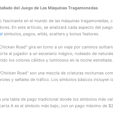
Detallado del Juego de Las Máquinas Tragamonedas
ulo fascinante en el mundo de las máquinas tragamonedas,
dores. En este artículo, se analizará cada aspecto del jueg
ol
símbolos, pagos, wilds, scatters y bonus features.
Chicken Road" gira en torno a un viaje por caminos solitario
rta al jugador a un escenario mágico, rodeado de naturalez
ando los colores cálidos y luminosos en la noche estrellada.
Chicken Road" son una mezcla de criaturas nocturnas como 
oles y señales de tráfico. Los símbolos básicos incluyen l
una tabla de pago tradicional donde los símbolos más vali
carta A es el símbolo más bajo, con un pago máximo de $2