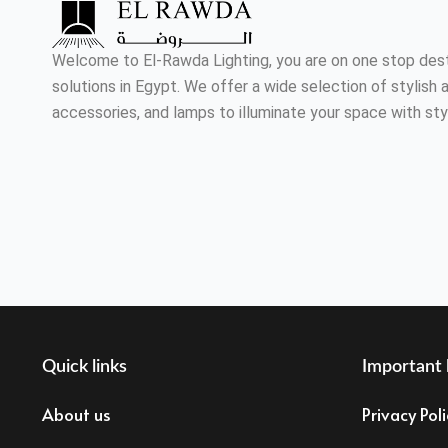
Welcome to El-Rawda Lighting, you are on one stop destin
solutions in Egypt. We offer a wide selection of stylish a
accessories, and lamps to illuminate your space with sty
Quick links
Important 
About us
Privacy Poli