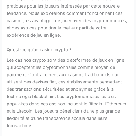
pratiques pour les joueurs intéressés par cette nouvelle
tendance. Nous explorerons comment fonctionnent ces
casinos, les avantages de jouer avec des cryptomonnaies,
et des astuces pour tirer le meilleur parti de votre
expérience de jeu en ligne.
Qu’est-ce qu’un casino crypto ?
Les casinos crypto sont des plateformes de jeux en ligne
qui acceptent les cryptomonnaies comme moyen de
paiement. Contrairement aux casinos traditionnels qui
utilisent des devises fiat, ces établissements permettent
des transactions sécurisées et anonymes grâce à la
technologie blockchain. Les cryptomonnaies les plus
populaires dans ces casinos incluent le Bitcoin, l’Ethereum,
et le Litecoin. Les joueurs bénéficient d’une plus grande
flexibilité et d’une transparence accrue dans leurs
transactions.