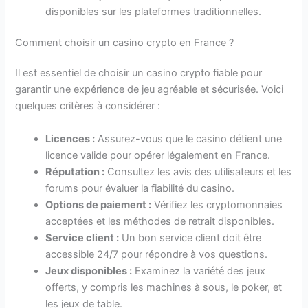
disponibles sur les plateformes traditionnelles.
Comment choisir un casino crypto en France ?
Il est essentiel de choisir un casino crypto fiable pour
garantir une expérience de jeu agréable et sécurisée. Voici
quelques critères à considérer :
Licences :
Assurez-vous que le casino détient une
licence valide pour opérer légalement en France.
Réputation :
Consultez les avis des utilisateurs et les
forums pour évaluer la fiabilité du casino.
Options de paiement :
Vérifiez les cryptomonnaies
acceptées et les méthodes de retrait disponibles.
Service client :
Un bon service client doit être
accessible 24/7 pour répondre à vos questions.
Jeux disponibles :
Examinez la variété des jeux
offerts, y compris les machines à sous, le poker, et
les jeux de table.