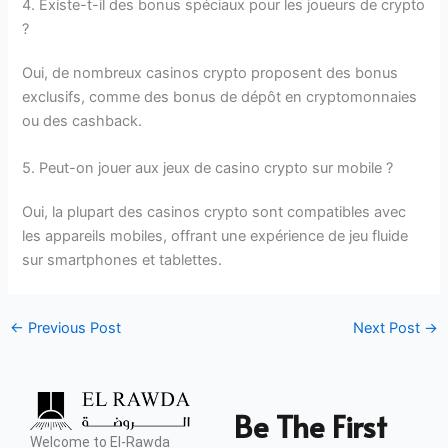
4. Existe-t-il des bonus spéciaux pour les joueurs de crypto
?
Oui, de nombreux casinos crypto proposent des bonus
exclusifs, comme des bonus de dépôt en cryptomonnaies
ou des cashback.
5. Peut-on jouer aux jeux de casino crypto sur mobile ?
Oui, la plupart des casinos crypto sont compatibles avec
les appareils mobiles, offrant une expérience de jeu fluide
sur smartphones et tablettes.
←
Previous Post
Next Post
→
Be The First
Welcome to El-Rawda