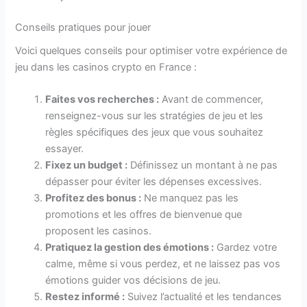
Conseils pratiques pour jouer
Voici quelques conseils pour optimiser votre expérience de
jeu dans les casinos crypto en France :
Faites vos recherches :
Avant de commencer,
renseignez-vous sur les stratégies de jeu et les
règles spécifiques des jeux que vous souhaitez
essayer.
Fixez un budget :
Définissez un montant à ne pas
dépasser pour éviter les dépenses excessives.
Profitez des bonus :
Ne manquez pas les
promotions et les offres de bienvenue que
proposent les casinos.
Pratiquez la gestion des émotions :
Gardez votre
calme, même si vous perdez, et ne laissez pas vos
émotions guider vos décisions de jeu.
Restez informé :
Suivez l’actualité et les tendances