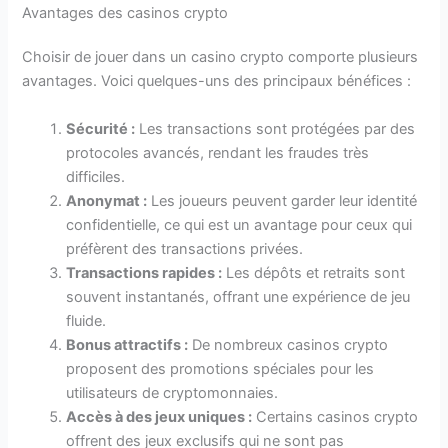
Avantages des casinos crypto
Choisir de jouer dans un casino crypto comporte plusieurs
avantages. Voici quelques-uns des principaux bénéfices :
Sécurité :
Les transactions sont protégées par des
protocoles avancés, rendant les fraudes très
difficiles.
Anonymat :
Les joueurs peuvent garder leur identité
confidentielle, ce qui est un avantage pour ceux qui
préfèrent des transactions privées.
Transactions rapides :
Les dépôts et retraits sont
souvent instantanés, offrant une expérience de jeu
fluide.
Bonus attractifs :
De nombreux casinos crypto
proposent des promotions spéciales pour les
utilisateurs de cryptomonnaies.
Accès à des jeux uniques :
Certains casinos crypto
offrent des jeux exclusifs qui ne sont pas