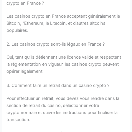
crypto en France ?
Les casinos crypto en France acceptent généralement le
Bitcoin, l’Ethereum, le Litecoin, et d’autres altcoins
populaires.
2. Les casinos crypto sont-ils légaux en France ?
Oui, tant qu’ils détiennent une licence valide et respectent
la réglementation en vigueur, les casinos crypto peuvent
opérer légalement.
3. Comment faire un retrait dans un casino crypto ?
Pour effectuer un retrait, vous devez vous rendre dans la
section de retrait du casino, sélectionner votre
cryptomonnaie et suivre les instructions pour finaliser la
transaction.