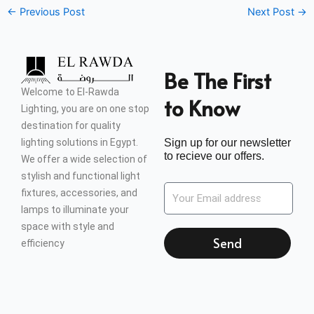
←
Previous Post
Next Post
→
Be The First
Welcome to El-Rawda
to Know
Lighting, you are on one stop
destination for quality
lighting solutions in Egypt.
Sign up for our newsletter
to recieve our offers.
We offer a wide selection of
stylish and functional light
fixtures, accessories, and
lamps to illuminate your
space with style and
Send
efficiency