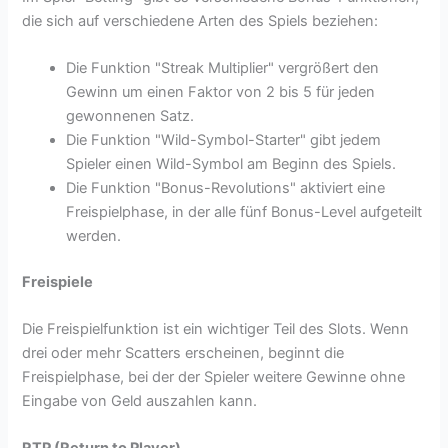
die sich auf verschiedene Arten des Spiels beziehen:
Die Funktion "Streak Multiplier" vergrößert den
Gewinn um einen Faktor von 2 bis 5 für jeden
gewonnenen Satz.
Die Funktion "Wild-Symbol-Starter" gibt jedem
Spieler einen Wild-Symbol am Beginn des Spiels.
Die Funktion "Bonus-Revolutions" aktiviert eine
Freispielphase, in der alle fünf Bonus-Level aufgeteilt
werden.
Freispiele
Die Freispielfunktion ist ein wichtiger Teil des Slots. Wenn
drei oder mehr Scatters erscheinen, beginnt die
Freispielphase, bei der der Spieler weitere Gewinne ohne
Eingabe von Geld auszahlen kann.