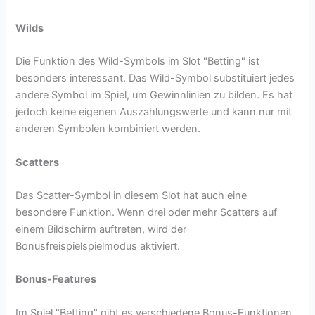
Wilds
Die Funktion des Wild-Symbols im Slot "Betting" ist
besonders interessant. Das Wild-Symbol substituiert jedes
andere Symbol im Spiel, um Gewinnlinien zu bilden. Es hat
jedoch keine eigenen Auszahlungswerte und kann nur mit
anderen Symbolen kombiniert werden.
Scatters
Das Scatter-Symbol in diesem Slot hat auch eine
besondere Funktion. Wenn drei oder mehr Scatters auf
einem Bildschirm auftreten, wird der
Bonusfreispielspielmodus aktiviert.
Bonus-Features
Im Spiel "Betting" gibt es verschiedene Bonus-Funktionen,