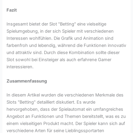
Fazit
Insgesamt bietet der Slot "Betting" eine vielseitige
Spielumgebung, in der sich Spieler mit verschiedenen
Interessen wohlfühlen. Die Grafik und Animation sind
farbenfroh und lebendig, während die Funktionen innovativ
und attraktiv sind. Durch diese Kombination sollte dieser
Slot sowohl bei Einsteiger als auch erfahrene Gamer
interessieren.
Zusammenfassung
In diesem Artikel wurden die verschiedenen Merkmale des
Slots "Betting" detailliert diskutiert. Es wurde
hervorgehoben, dass der Spielautomat ein umfangreiches
Angebot an Funktionen und Themen bereitstellt, was es zu
einem vielseitigen Produkt macht. Der Spieler kann sich auf
verschiedene Arten für seine Lieblingssportarten