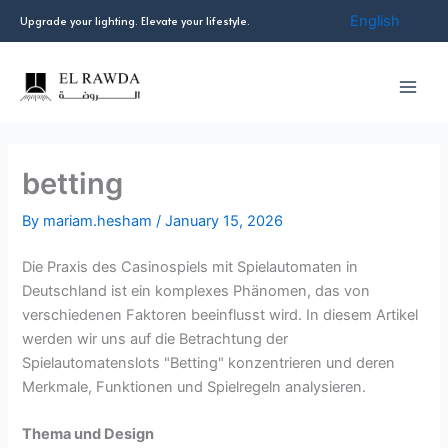
Skip
English
Upgrade your lighting. Elevate your lifestyle.
to
content
betting
By
mariam.hesham
/
January 15, 2026
Die Praxis des Casinospiels mit Spielautomaten in
Deutschland ist ein komplexes Phänomen, das von
verschiedenen Faktoren beeinflusst wird. In diesem Artikel
werden wir uns auf die Betrachtung der
Spielautomatenslots "Betting" konzentrieren und deren
Merkmale, Funktionen und Spielregeln analysieren.
Thema und Design