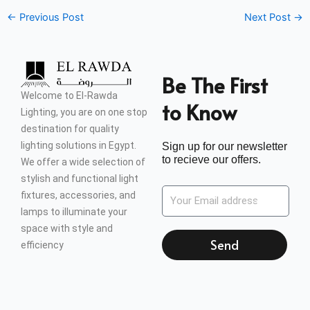
←
Previous Post
Next Post
→
Be The First
Welcome to El-Rawda
to Know
Lighting, you are on one stop
destination for quality
lighting solutions in Egypt.
Sign up for our newsletter
to recieve our offers.
We offer a wide selection of
stylish and functional light
fixtures, accessories, and
lamps to illuminate your
space with style and
Send
efficiency