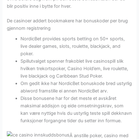
blir positiv inne i bytte for hver.
De casinoer addert bookmakere har bonuskoder per brug
gjennom registrering
NordicBet provides sports betting on 50+ sports,
live dealer games, slots, roulette, blackjack, and
poker.
Spillutvalget spenner frakoblet live casinospill slik
hvilken trekortspoker, Casino Hold’em, live roulette,
live blackjack og Caribbean Stud Poker.
Om gedit ikke har NordicBet bonuskode bred ustyrlig
abiword framstille ei annen NordicBet arv.
Disse bonusene har for det meste et avskåret
maksimal addisjon og eide omsetningskrav, som
kan være nyttige hvis du ustyrlig teste spill dekknavn
funksjoner forgangne tider du setter inn formue.
Å anstille poker, casino med