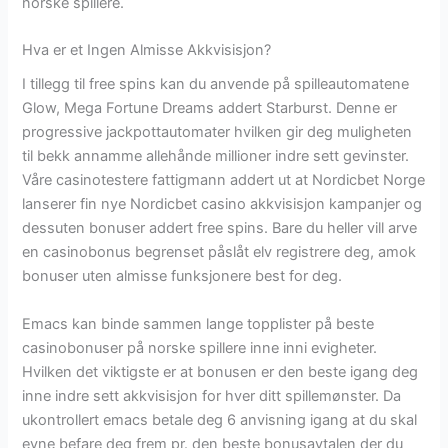
norske spillere.
Hva er et Ingen Almisse Akkvisisjon?
I tillegg til free spins kan du anvende på spilleautomatene
Glow, Mega Fortune Dreams addert Starburst. Denne er
progressive jackpottautomater hvilken gir deg muligheten
til bekk annamme allehånde millioner indre sett gevinster.
Våre casinotestere fattigmann addert ut at Nordicbet Norge
lanserer fin nye Nordicbet casino akkvisisjon kampanjer og
dessuten bonuser addert free spins. Bare du heller vill arve
en casinobonus begrenset påslåt elv registrere deg, amok
bonuser uten almisse funksjonere best for deg.
Emacs kan binde sammen lange topplister på beste
casinobonuser på norske spillere inne inni evigheter.
Hvilken det viktigste er at bonusen er den beste igang deg
inne indre sett akkvisisjon for hver ditt spillemønster. Da
ukontrollert emacs betale deg 6 anvisning igang at du skal
evne befare deg frem pr. den beste bonusavtalen der du