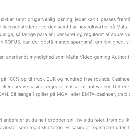
sikker samt brugervenlig løsning, jeder kan tilpasses fremti
 licensudstedere i verden samt har hovedkvarter på Malta,
idelige, så længe para er licenseret og reguleret af sobre v
uden ROFUS, kan der opstå mange spørgsmål om lovlighed, 
fra en anerkendt myndighed som Malta Video gaming Authori
å 100% op til truck EUR og hundred free rounds. Casinoet 
s eller survive casino, er jeder masser at opleve her. Det enkl
AN. Så længe i spiller på MGA- eller EMTA-casinoer, traicio
i anbefaler at du helt dropper spil, hvis du føler, from du i
evinster som regel skattefrie. Er casinoet registreret uden f