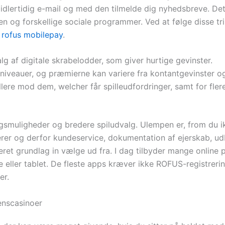
midlertidig e-mail og med den tilmelde dig nyhedsbreve. De
en og forskellige sociale programmer. Ved at følge disse t
 rofus mobilepay
.
lg af digitale skrabelodder, som giver hurtige gevinster.
e niveauer, og præmierne kan variere fra kontantgevinster o
illere mod dem, welcher får spilleudfordringer, samt for fle
ingsmuligheder og bredere spiludvalg. Ulempen er, from du
erer og derfor kundeservice, dokumentation af ejerskab, u
eret grundlag in vælge ud fra. I dag tilbyder mange online 
 eller tablet. De fleste apps kræver ikke ROFUS-registrering,
er.
enscasinoer