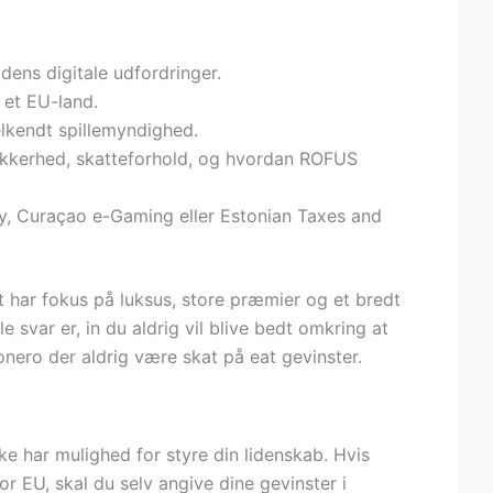
dens digitale udfordringer.
 et EU-land.
elkendt spillemyndighed.
sikkerhed, skatteforhold, og hvordan ROFUS
ty, Curaçao e-Gaming eller Estonian Taxes and
har fokus på luksus, store præmier og et bredt
e svar er, in du aldrig vil blive bedt omkring at
nero der aldrig være skat på eat gevinster.
kke har mulighed for styre din lidenskab. Hvis
or EU, skal du selv angive dine gevinster i