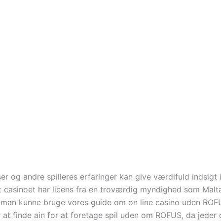
r og andre spilleres erfaringer kan give værdifuld indsigt
, at casinoet har licens fra en troværdig myndighed som M
 man kunne bruge vores guide om on line casino uden ROFU
t finde ain for at foretage spil uden om ROFUS, da jeder o