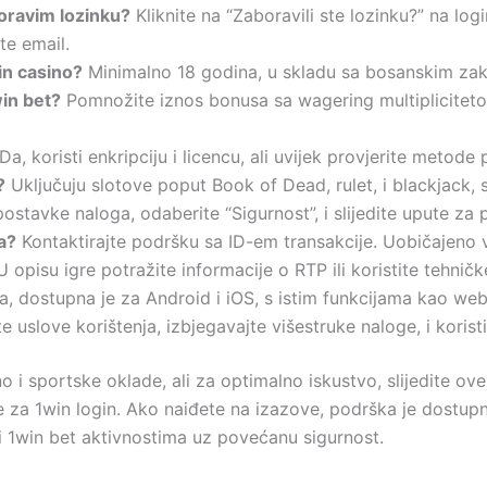
boravim lozinku?
Kliknite na “Zaboravili ste lozinku?” na login
te email.
in casino?
Minimalno 18 godina, u skladu sa bosanskim zak
in bet?
Pomnožite iznos bonusa sa wagering multiplicitetom 
Da, koristi enkripciju i licencu, ali uvijek provjerite meto
?
Uključuju slotove poput Book of Dead, rulet, i blackjack,
postavke naloga, odaberite “Sigurnost”, i slijedite upute za 
a?
Kontaktirajte podršku sa ID-em transakcije. Uobičajeno vr
 opisu igre potražite informacije o RTP ili koristite tehničk
, dostupna je za Android i iOS, s istim funkcijama kao web v
e uslove korištenja, izbjegavajte višestruke naloge, i koris
 i sportske oklade, ali za optimalno iskustvo, slijedite ove
de za 1win login. Ako naiđete na izazove, podrška je dostup
i 1win bet aktivnostima uz povećanu sigurnost.