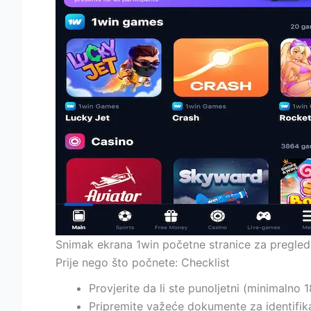
Snimak ekrana 1win početne stranice za pregled 
Prije nego što počnete: Checklist
Provjerite da li ste punoljetni (minimaln
Pripremite važeće dokumente za identifikaci