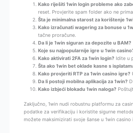
Kako riješiti 1win login probleme ako za
reset. Provjerite spam folder ako ne prima
Šta je minimalna starost za korištenje 1w
Kako izračunati wagering za bonuse u 1w
tačne proračune.
Da li je 1win siguran za depozite u BAM?
Koje su najpopularnije igre u 1win casino
Kako aktivirati 2FA za 1win login?
Idite u 
Šta ako 1win bet oklade kasne s isplatam
Kako provjeriti RTP za 1win casino igre?
U
Da li postoji mobilna aplikacija za 1win?
Da
Kako izbjeći blokadu 1win naloga?
Poštujt
Zaključno, 1win nudi robustnu platformu za casino
podatke za verifikaciju i koristite sigurne meto
možete maksimizirati svoje šanse u 1win casino 