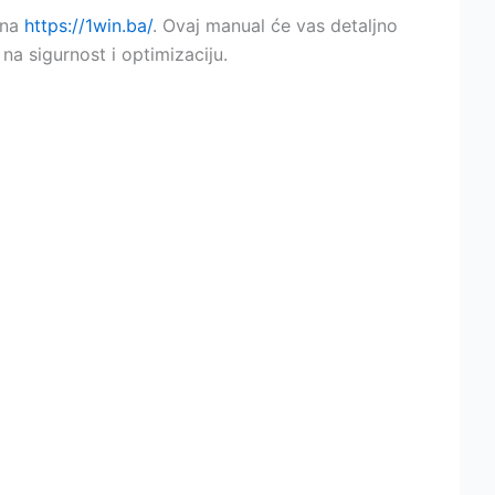
 na
https://1win.ba/
. Ovaj manual će vas detaljno
na sigurnost i optimizaciju.