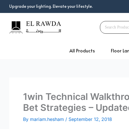
Skip
Upgrade your lighting. Elevate your lifestyle.
to
content
All Products
Floor L
1win Technical Walkthro
Bet Strategies – Update
By
mariam.hesham
/
September 12, 2018