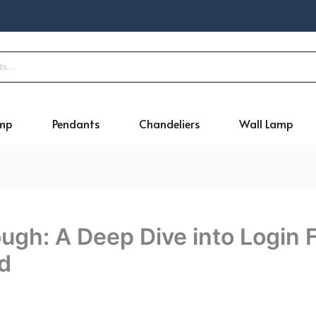
amp
Pendants
Chandeliers
Wall Lamp
ugh: A Deep Dive into Login 
d