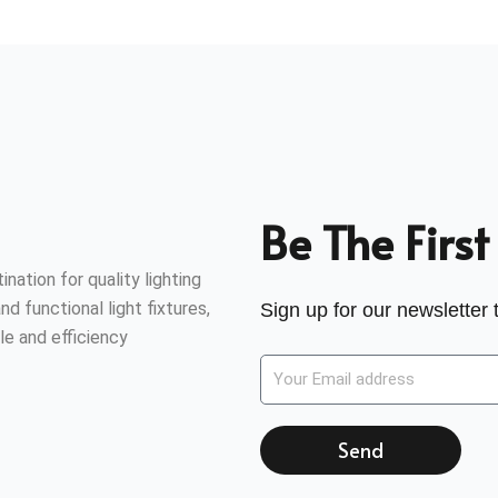
Be The Firs
ation for quality lighting
nd functional light fixtures,
Sign up for our newsletter t
le and efficiency
Send