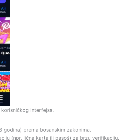
korisničkog interfejsa.
o 18 godina) prema bosanskim zakonima.
ju (npr. lična karta ili pasoš) za brzu verifikaciju.