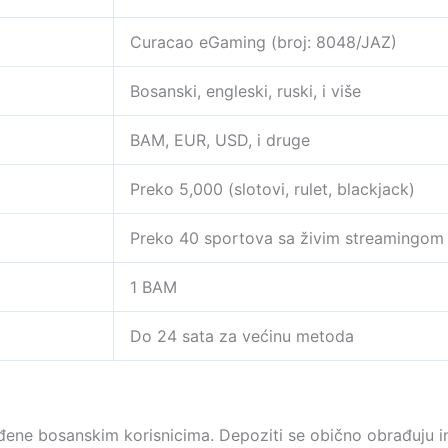
Curacao eGaming (broj: 8048/JAZ)
Bosanski, engleski, ruski, i više
BAM, EUR, USD, i druge
Preko 5,000 (slotovi, rulet, blackjack)
Preko 40 sportova sa živim streamingom
1 BAM
Do 24 sata za većinu metoda
đene bosanskim korisnicima. Depoziti se obično obrađuju i