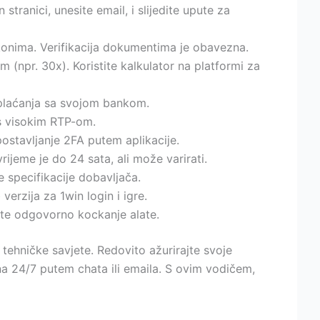
 stranici, unesite email, i slijedite upute za
onima. Verifikacija dokumentima je obavezna.
(npr. 30x). Koristite kalkulator na platformi za
de plaćanja sa svojom bankom.
 s visokim RTP-om.
postavljanje 2FA putem aplikacije.
ijeme je do 24 sata, ali može varirati.
e specifikacije dobavljača.
erzija za 1win login i igre.
tite odgovorno kockanje alate.
 tehničke savjete. Redovito ažurirajte svoje
na 24/7 putem chata ili emaila. S ovim vodičem,