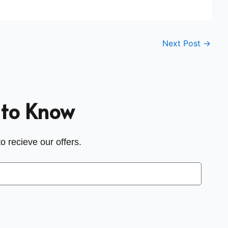
Next Post
→
t to Know
o recieve our offers.