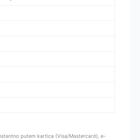
nstantno putem kartica (Visa/Mastercard), e-