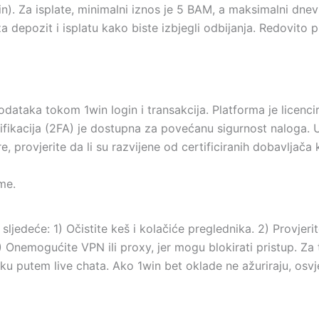
tcoin). Za isplate, minimalni iznos je 5 BAM, a maksimalni dn
za depozit i isplatu kako biste izbjegli odbijanja. Redovito p
 podataka tokom 1win login i transakcija. Platforma je lice
ifikacija (2FA) je dostupna za povećanu sigurnost naloga. U
e, provjerite da li su razvijene od certificiranih dobavljača
me.
jedeće: 1) Očistite keš i kolačiće preglednika. 2) Provjerite
) Onemogućite VPN ili proxy, jer mogu blokirati pristup. Za
u putem live chata. Ako 1win bet oklade ne ažuriraju, osvjež