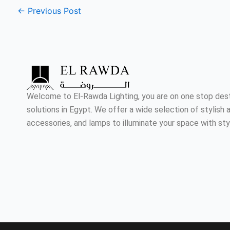
←
Previous Post
Welcome to El-Rawda Lighting, you are on one stop destin
solutions in Egypt. We offer a wide selection of stylish a
accessories, and lamps to illuminate your space with sty