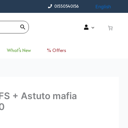
01550540156
English
What’s New
% Offers
FS + Astuto mafia
0