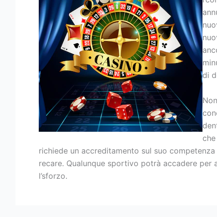
ann
nuo
nuo
anc
min
di 
Non 
cono
den
che
richiede un accreditamento sul suo competenza q
recare. Qualunque sportivo potrà accadere per a
l’sforzo.