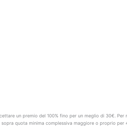
cettare un premio del 100% fino per un meglio di 30€. Per
i sopra quota minima complessiva maggiore o proprio per 