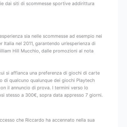
e dai siti di scommesse sportive addirittura
ta esperienza sia nelle scommesse ad esempio nei
r Italia nel 2011, garantendo un’esperienza di
illiam Hill Mucchio, dalle promozioni al nota
i si affianca una preferenza di giochi di carte
co di qualcuno qualunque dei giochi Playtech
on il annuncio di prova. I termini verso lo
si stesso a 300€, sopra data appresso 7 giorni.
 accesso che Riccardo ha accennato nella sua