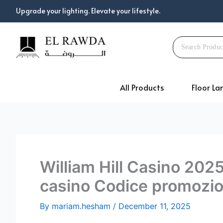
Skip
Upgrade your lighting. Elevate your lifestyle.
to
content
All Products
Floor L
William Hill Casino 202
casino Codice promozio
By
mariam.hesham
/
December 11, 2025