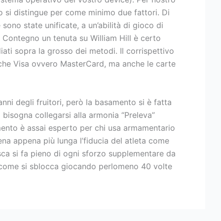
o si distingue per come minimo due fattori. Di
o state unificate, a un’abilità di gioco di
 Contegno un tenuta su William Hill è certo
ti sopra la grosso dei metodi. Il corrispettivo
o che Visa ovvero MasterCard, ma anche le carte
nni degli fruitori, però la basamento si è fatta
o bisogna collegarsi alla armonia “Preleva”
amento è assai esperto per chi usa armamentario
ena appena più lunga l’fiducia del atleta come
ca si fa pieno di ogni sforzo supplementare da
, come si sblocca giocando perlomeno 40 volte