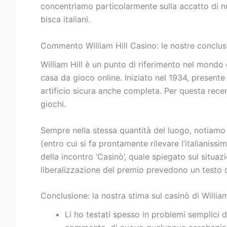
concentriamo particolarmente sulla accatto di nu
bisca italiani.
Commento William Hill Casino: le nostre conclu
William Hill è un punto di riferimento nel mondo
casa da gioco online. Iniziato nel 1934, presente
artificio sicura anche completa. Per questa recen
giochi.
Sempre nella stessa quantità del luogo, notiamo 
(entro cui si fa prontamente rilevare l’italiani
della incontro ‘Casinò’, quale spiegato sul situaz
liberalizzazione del premio prevedono un testo 
Conclusione: la nostra stima sul casinò di William
Li ho testati spesso in problemi semplici