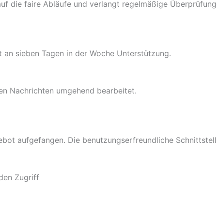
auf die faire Abläufe und verlangt regelmäßige Überprüfung
it an sieben Tagen in der Woche Unterstützung.
en Nachrichten umgehend bearbeitet.
ebot aufgefangen. Die benutzungserfreundliche Schnittstell
den Zugriff