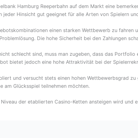
ielbank Hamburg Reeperbahn auf dem Markt eine bemerkens
 jeder Hinsicht gut geeignet für alle Arten von Spielern un
gebotskombinationen einen starken Wettbewerb zu fahren u
er Problemlösung. Die hohe Sicherheit bei den Zahlungen s
nicht schlecht sind, muss man zugeben, dass das Portfolio 
t bietet jedoch eine hohe Attraktivität bei der Spielerrek
bliert und versucht stets einen hohen Wettbewerbsgrad zu g
ne am Glücksspiel teilnehmen möchten.
as Niveau der etablierten Casino-Ketten ansteigen wird und 