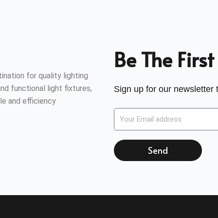
Be The Firs
ation for quality lighting
nd functional light fixtures,
Sign up for our newsletter t
le and efficiency
Send