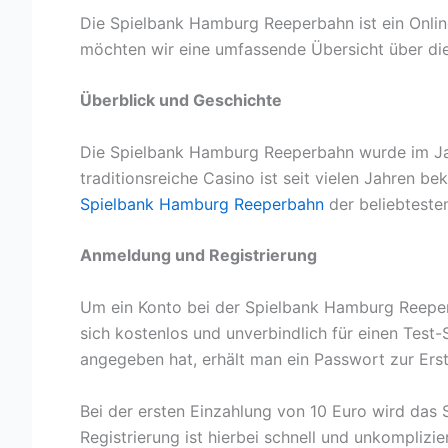
Die Spielbank Hamburg Reeperbahn ist ein Online
möchten wir eine umfassende Übersicht über die
Überblick und Geschichte
Die Spielbank Hamburg Reeperbahn wurde im Ja
traditionsreiche Casino ist seit vielen Jahren b
Spielbank Hamburg Reeperbahn
der beliebtesten
Anmeldung und Registrierung
Um ein Konto bei der Spielbank Hamburg Reeperb
sich kostenlos und unverbindlich für einen Tes
angegeben hat, erhält man ein Passwort zur Erst
Bei der ersten Einzahlung von 10 Euro wird das S
Registrierung ist hierbei schnell und unkompli