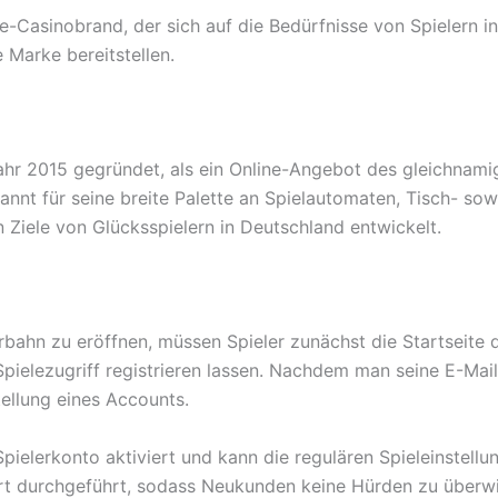
-Casinobrand, der sich auf die Bedürfnisse von Spielern in
 Marke bereitstellen.
hr 2015 gegründet, als ein Online-Angebot des gleichnam
ekannt für seine breite Palette an Spielautomaten, Tisch- so
 Ziele von Glücksspielern in Deutschland entwickelt.
ahn zu eröffnen, müssen Spieler zunächst die Startseite 
t-Spielezugriff registrieren lassen. Nachdem man seine E-M
ellung eines Accounts.
pielerkonto aktiviert und kann die regulären Spieleinstellu
ziert durchgeführt, sodass Neukunden keine Hürden zu überw