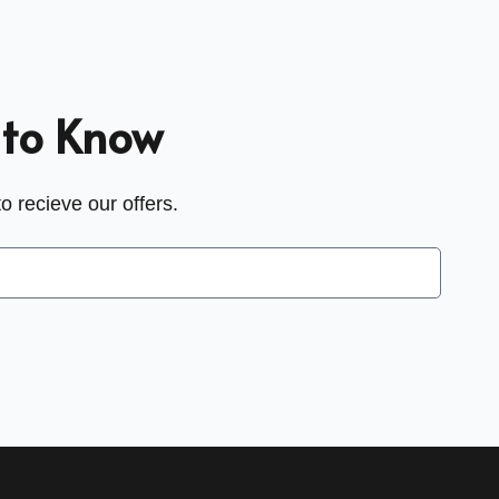
t to Know
o recieve our offers.