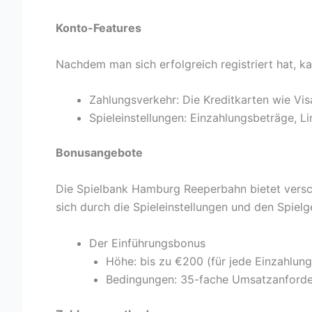
Konto-Features
Nachdem man sich erfolgreich registriert hat, k
Zahlungsverkehr: Die Kreditkarten wie Vi
Spieleinstellungen: Einzahlungsbeträge, L
Bonusangebote
Die Spielbank Hamburg Reeperbahn bietet versc
sich durch die Spieleinstellungen und den Spiel
Der Einführungsbonus
Höhe: bis zu €200 (für jede Einzahlung
Bedingungen: 35-fache Umsatzanford