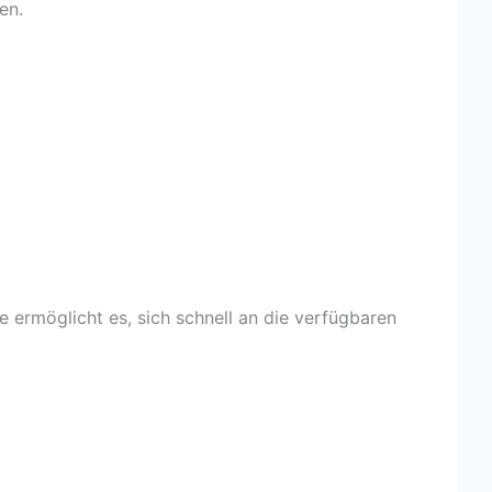
en.
e ermöglicht es, sich schnell an die verfügbaren