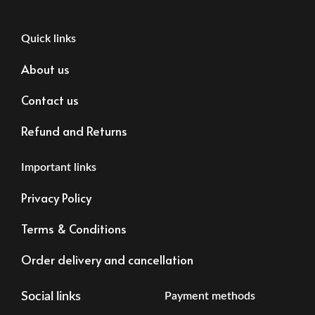
Quick links
About us
Contact us
Refund and Returns
Important links
Privacy Policy
Terms & Conditions
Order delivery and cancellation
Social links
Payment methods