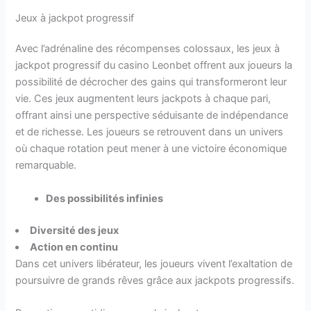
Jeux à jackpot progressif
Avec l’adrénaline des récompenses colossaux, les jeux à
jackpot progressif du casino Leonbet offrent aux joueurs la
possibilité de décrocher des gains qui transformeront leur
vie. Ces jeux augmentent leurs jackpots à chaque pari,
offrant ainsi une perspective séduisante de indépendance
et de richesse. Les joueurs se retrouvent dans un univers
où chaque rotation peut mener à une victoire économique
remarquable.
Des possibilités infinies
Diversité des jeux
Action en continu
Dans cet univers libérateur, les joueurs vivent l’exaltation de
poursuivre de grands rêves grâce aux jackpots progressifs.