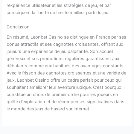
l’expérience utilisateur et les stratégies de jeu, et par
conséquent la liberté de tirer le meilleur parti du jeu.
Conclusion
En résumé, Leonbet Casino se distingue en France par ses
bonus attractifs et ses cagnottes croissantes, offrant aux
joueurs une expérience de jeu palpitante. Son accueil
généreux et ses promotions régulières garantissent aux
débutants comme aux habitués des avantages constants.
Avec le frisson des cagnottes croissantes et une variété de
jeux, Leonbet Casino offre un cadre parfait pour ceux qui
souhaitent améliorer leur aventure ludique. C’est pourquoi il
constitue un choix de premier ordre pour les joueurs en
quête d’exploration et de récompenses significatives dans
le monde des jeux de hasard sur internet.