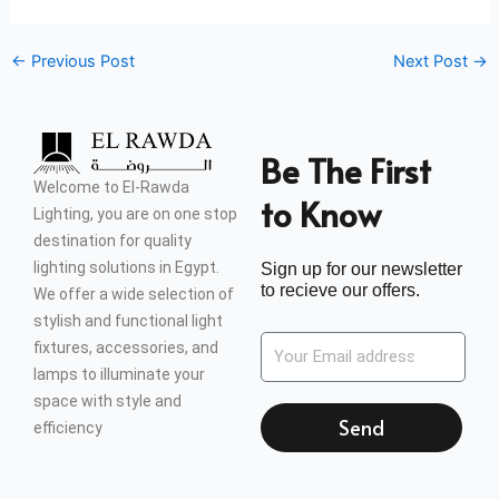
←
Previous Post
Next Post
→
Be The First
Welcome to El-Rawda
to Know
Lighting, you are on one stop
destination for quality
lighting solutions in Egypt.
Sign up for our newsletter
to recieve our offers.
We offer a wide selection of
stylish and functional light
fixtures, accessories, and
lamps to illuminate your
space with style and
Send
efficiency