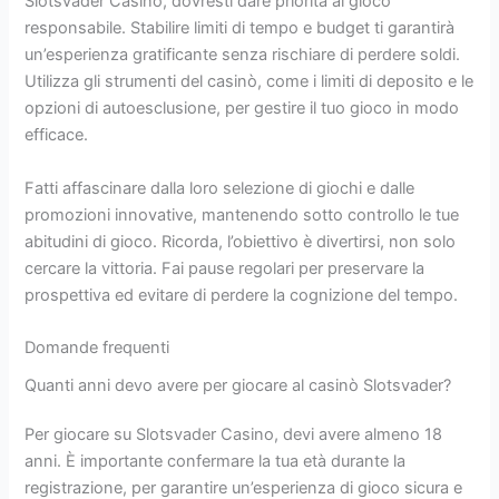
Slotsvader Casino, dovresti dare priorità al gioco
responsabile. Stabilire limiti di tempo e budget ti garantirà
un’esperienza gratificante senza rischiare di perdere soldi.
Utilizza gli strumenti del casinò, come i limiti di deposito e le
opzioni di autoesclusione, per gestire il tuo gioco in modo
efficace.
Fatti affascinare dalla loro selezione di giochi e dalle
promozioni innovative, mantenendo sotto controllo le tue
abitudini di gioco. Ricorda, l’obiettivo è divertirsi, non solo
cercare la vittoria. Fai pause regolari per preservare la
prospettiva ed evitare di perdere la cognizione del tempo.
Domande frequenti
Quanti anni devo avere per giocare al casinò Slotsvader?
Per giocare su Slotsvader Casino, devi avere almeno 18
anni. È importante confermare la tua età durante la
registrazione, per garantire un’esperienza di gioco sicura e