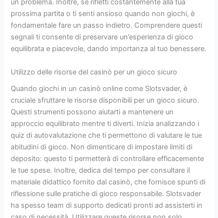
un problema. Inoltre, se rifletti costantemente alla tua
prossima partita o ti senti ansioso quando non giochi, è
fondamentale fare un passo indietro. Comprendere questi
segnali ti consente di preservare un’esperienza di gioco
equilibrata e piacevole, dando importanza al tuo benessere.
Utilizzo delle risorse del casinò per un gioco sicuro
Quando giochi in un casinò online come Slotsvader, è
cruciale sfruttare le risorse disponibili per un gioco sicuro.
Questi strumenti possono aiutarti a mantenere un
approccio equilibrato mentre ti diverti. Inizia analizzando i
quiz di autovalutazione che ti permettono di valutare le tue
abitudini di gioco. Non dimenticare di impostare limiti di
deposito: questo ti permetterà di controllare efficacemente
le tue spese. Inoltre, dedica del tempo per consultare il
materiale didattico fornito dal casinò, che fornisce spunti di
riflessione sulle pratiche di gioco responsabile. Slotsvader
ha spesso team di supporto dedicati pronti ad assisterti in
caso di necessità. Utilizzare queste risorse non solo