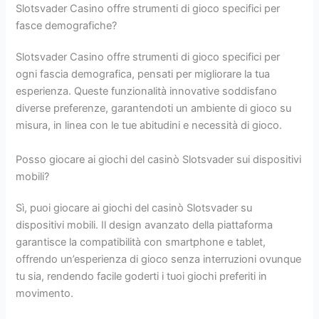
Slotsvader Casino offre strumenti di gioco specifici per
fasce demografiche?
Slotsvader Casino offre strumenti di gioco specifici per
ogni fascia demografica, pensati per migliorare la tua
esperienza. Queste funzionalità innovative soddisfano
diverse preferenze, garantendoti un ambiente di gioco su
misura, in linea con le tue abitudini e necessità di gioco.
Posso giocare ai giochi del casinò Slotsvader sui dispositivi
mobili?
Sì, puoi giocare ai giochi del casinò Slotsvader su
dispositivi mobili. Il design avanzato della piattaforma
garantisce la compatibilità con smartphone e tablet,
offrendo un’esperienza di gioco senza interruzioni ovunque
tu sia, rendendo facile goderti i tuoi giochi preferiti in
movimento.