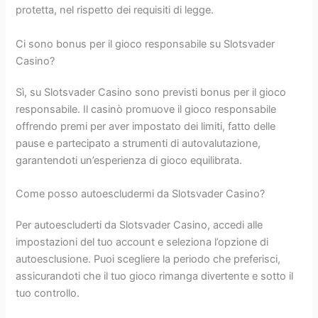
protetta, nel rispetto dei requisiti di legge.
Ci sono bonus per il gioco responsabile su Slotsvader
Casino?
Sì, su Slotsvader Casino sono previsti bonus per il gioco
responsabile. Il casinò promuove il gioco responsabile
offrendo premi per aver impostato dei limiti, fatto delle
pause e partecipato a strumenti di autovalutazione,
garantendoti un’esperienza di gioco equilibrata.
Come posso autoescludermi da Slotsvader Casino?
Per autoescluderti da Slotsvader Casino, accedi alle
impostazioni del tuo account e seleziona l’opzione di
autoesclusione. Puoi scegliere la periodo che preferisci,
assicurandoti che il tuo gioco rimanga divertente e sotto il
tuo controllo.