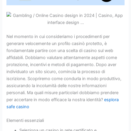
Nel momento in cui consideriamo i procedimenti per
generare velocemente un profilo casinò protetto, è
fondamentale partire con una scelta di casino sul web
affidabili. Dobbiamo valutare attentamente aspetti come
protezione, incentivi e metodi di pagamento. Dopo aver
individuato un sito sicuro, comincia la processo di
iscrizione. Scopriremo come condurla in modo produttivo,
assicurando la incolumità delle nostre informazioni
personali. Ma quali misure particolari dobbiamo prendere
per accertare in modo efficace la nostra identità?
esplora
safe casino
Elementi essenziali
Seleziona un casino in rete certificato e