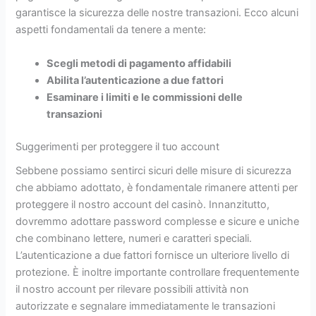
garantisce la sicurezza delle nostre transazioni. Ecco alcuni
aspetti fondamentali da tenere a mente:
Scegli metodi di pagamento affidabili
Abilita l’autenticazione a due fattori
Esaminare i limiti e le commissioni delle
transazioni
Suggerimenti per proteggere il tuo account
Sebbene possiamo sentirci sicuri delle misure di sicurezza
che abbiamo adottato, è fondamentale rimanere attenti per
proteggere il nostro account del casinò. Innanzitutto,
dovremmo adottare password complesse e sicure e uniche
che combinano lettere, numeri e caratteri speciali.
L’autenticazione a due fattori fornisce un ulteriore livello di
protezione. È inoltre importante controllare frequentemente
il nostro account per rilevare possibili attività non
autorizzate e segnalare immediatamente le transazioni