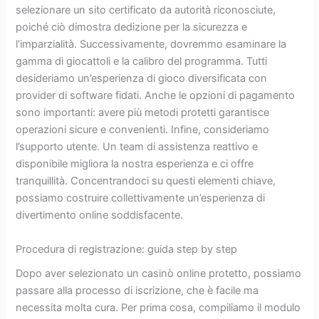
selezionare un sito certificato da autorità riconosciute,
poiché ciò dimostra dedizione per la sicurezza e
l’imparzialità. Successivamente, dovremmo esaminare la
gamma di giocattoli e la calibro del programma. Tutti
desideriamo un’esperienza di gioco diversificata con
provider di software fidati. Anche le opzioni di pagamento
sono importanti: avere più metodi protetti garantisce
operazioni sicure e convenienti. Infine, consideriamo
l’supporto utente. Un team di assistenza reattivo e
disponibile migliora la nostra esperienza e ci offre
tranquillità. Concentrandoci su questi elementi chiave,
possiamo costruire collettivamente un’esperienza di
divertimento online soddisfacente.
Procedura di registrazione: guida step by step
Dopo aver selezionato un casinò online protetto, possiamo
passare alla processo di iscrizione, che è facile ma
necessita molta cura. Per prima cosa, compiliamo il modulo