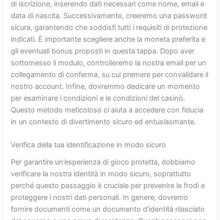
di iscrizione, inserendo dati necessari come nome, email e
data di nascita. Successivamente, creeremo una password
sicura, garantendo che soddisfi tutti i requisiti di protezione
indicati. È importante scegliere anche la moneta preferita e
gli eventuali bonus proposti in questa tappa. Dopo aver
sottomesso il modulo, controlleremo la nostra email per un
collegamento di conferma, su cui premere per convalidare il
nostro account. Infine, dovremmo dedicare un momento
per esaminare i condizioni e le condizioni del casinò.
Questo metodo meticoloso ci aiuta a accedere con fiducia
in un contesto di divertimento sicuro ed entusiasmante.
Verifica della tua identificazione in modo sicuro
Per garantire un’esperienza di gioco protetta, dobbiamo
verificare la nostra identità in modo sicuro, soprattutto
perché questo passaggio è cruciale per prevenire le frodi e
proteggere i nostri dati personali. In genere, dovremo
fornire documenti come un documento d’identità rilasciato