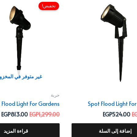
الأصلي
الحالي
الأصلي
ا
تخفيض!
هو:
هو:
هو:
ه
.
EGP1,299.00.
EGP524.00.
EGP699.00.
غير متوفر في المخزو
حربة
 Flood Light For Gardens
Spot Flood Light Fo
EGP
813.00
EGP
1,299.00
EGP
524.00
E
إضافة إلى السلة
قراءة المزيد