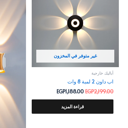
EGP1,188.00.
EGP2,199.00.
غير متوفر في المخزون
أباليك خارجية
اب داون 2 لمبة 8 وات
EGP
1,188.00
EGP
2,199.00
قراءة المزيد