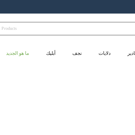
ادير
دلايات
نجف
أبليك
ما هو الجديد
السعر
السعر
السعر
ا