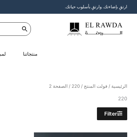
خطي
ارتقِ بإضاءتك. وارتقِ بأسلوب حياتك.
لى
لمحتوى
منتجاتنا
لمب
الرئيسية
/ فولت المنتج /
220
/ الصفحة 2
220
Filter
السعر
السعر