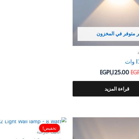
ر متوفر في المخزون
EGP
1,125.00
EG
قراءة المزيد
غير متوفر في المخزو
السعر
السعر
السعر
الأصلي
الحالي
الأصلي
تخفيض!
أباليك خارجية
هو:
هو:
هو: