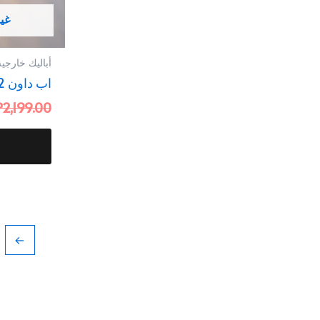
غي
أباليك خارجية
اب داون 2 لمبة 8 وات
P
2,199.00
→