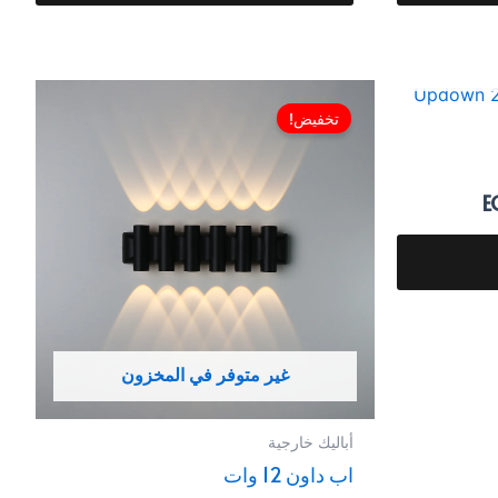
ن
السعر
السعر
السعر
الحالي
الأصلي
الحالي
تخفيض!
هو:
هو:
هو:
EGP1,500.00.
EGP2,999.00.
EGP1,500.00.
E
E
غير متوفر في المخزون
أباليك خارجية
اب داون 12 وات