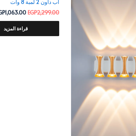
اب داون 2 لمبة 8 وات
GP2,299.00.
EGP1,063.00.
EGP2,199.00.
GP
1,063.00
EGP
2,299.00
قراءة المزيد