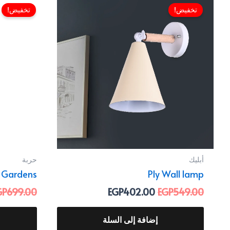
الأصلي
الحالي
تخفيض!
تخفيض!
هو:
هو:
EGP402.00.
EGP549.00.
أبليك
حربة
r Gardens
Ply Wall lamp
GP
699.00
EGP
402.00
EGP
549.00
إضافة إلى السلة