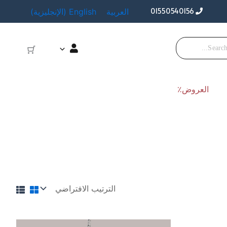
01550540156
العربية
English
(
الإنجليزية
)
العروض٪
لسعر
السعر
السعر