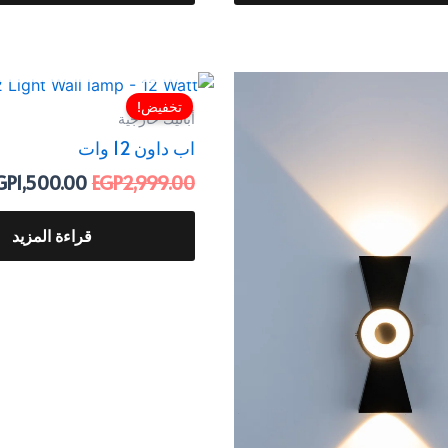
غير متوفر في المخزو
السعر
السعر
السعر
الأصلي
الحالي
الأصلي
تخفيض!
أباليك خارجية
هو:
هو:
هو:
اب داون 12 وات
GP2,999.00.
EGP1,125.00.
EGP2,199.00.
GP
1,500.00
EGP
2,999.00
قراءة المزيد