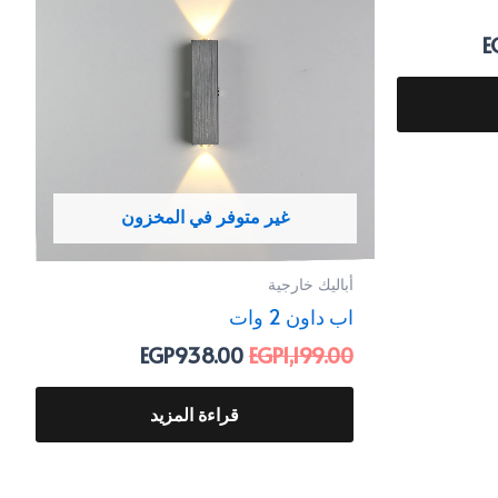
EGP938.00.
EGP1,199.00.
EGP1,063.00.
E
E
غير متوفر في المخزون
أباليك خارجية
اب داون 2 وات
EGP
938.00
EGP
1,199.00
قراءة المزيد