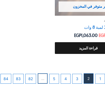
ر متوفر في المخزون
EGP
1,063.00
EG
قراءة المزيد
…
2
84
83
82
5
4
3
1