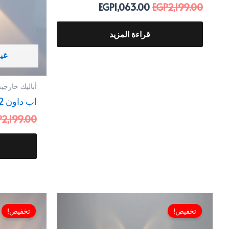
EGP
1,063.00
EGP
2,199.00
قراءة المزيد
غي
أباليك خارجية
اب داون 12 وات
P
2,199.00
السعر
السعر
الأصلي
الحالي
تخفيض!
تخفيض!
هو:
هو: