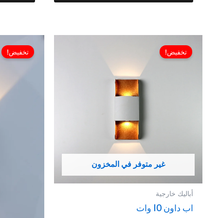
السعر
السعر
الأصلي
الحالي
تخفيض!
تخفيض!
هو:
هو:
EGP1,063.00.
EGP2,199.00.
غير متوفر في المخزون
أباليك خارجية
اب داون 10 وات