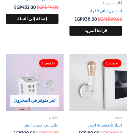
أباليك خارجية
EGP
432.00
EGP
649.00
اب داون ثنائي 10 وات
EGP
938.00
EGP
1,599.00
إضافة إلى السلة
قراءة المزيد
السعر
السعر
السعر
السعر
الأصلي
الحالي
الأصلي
الحالي
تخفيض!
تخفيض!
هو:
هو:
هو:
هو:
390.00.
EGP599.00.
EGP180.00.
EGP249.00.
غير متوفر في المخزون
ديكور
أطفال
ابليك بالكستبانة ابيض
ابليك بيت خشب ابيض