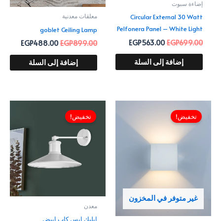
إضاءة سبوت
Circular External 30 Watt
معلقات معدنية
Pelfonera Panel – White Light
goblet Ceiling Lamp
EGP
563.00
EGP
699.00
EGP
488.00
EGP
899.00
إضافة إلى السلة
إضافة إلى السلة
السعر
السعر
السعر
السعر
الأصلي
الحالي
الأصلي
الحالي
تخفيض!
تخفيض!
هو:
هو:
هو:
هو:
432.00.
EGP649.00.
EGP938.00.
EGP1,599.00.
غير متوفر في المخزون
معدن
ابليك ايس كاب ابيض