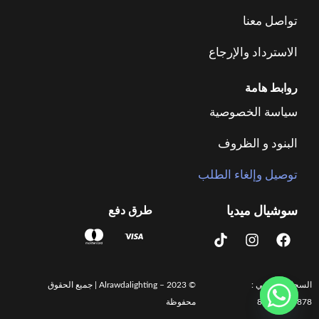
تواصل معنا
الاسترداد والإرجاع
روابط هامة
سياسة الخصوصية
البنود و الظروف
توصيل وإلغاء الطلب
سوشيال ميديا
طرق دفع
T
I
F
i
n
a
k
s
c
t
t
e
o
a
b
السجل الضريبي :
© 2023 – Alrawdalighting | جميع الحقوق
k
g
o
83473873878
محفوظة
r
o