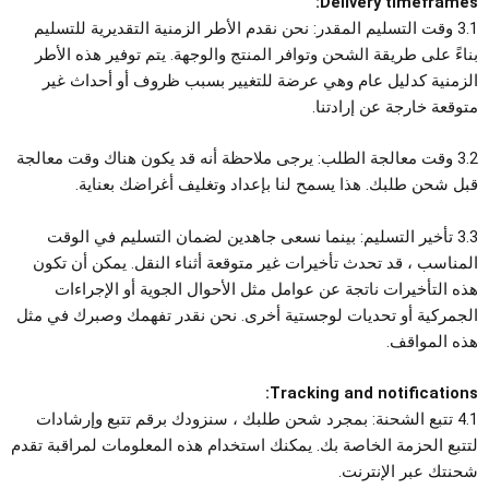
Delivery timeframes:
3.1 وقت التسليم المقدر: نحن نقدم الأطر الزمنية التقديرية للتسليم
بناءً على طريقة الشحن وتوافر المنتج والوجهة. يتم توفير هذه الأطر
الزمنية كدليل عام وهي عرضة للتغيير بسبب ظروف أو أحداث غير
متوقعة خارجة عن إرادتنا.
3.2 وقت معالجة الطلب: يرجى ملاحظة أنه قد يكون هناك وقت معالجة
قبل شحن طلبك. هذا يسمح لنا بإعداد وتغليف أغراضك بعناية.
3.3 تأخير التسليم: بينما نسعى جاهدين لضمان التسليم في الوقت
المناسب ، قد تحدث تأخيرات غير متوقعة أثناء النقل. يمكن أن تكون
هذه التأخيرات ناتجة عن عوامل مثل الأحوال الجوية أو الإجراءات
الجمركية أو تحديات لوجستية أخرى. نحن نقدر تفهمك وصبرك في مثل
هذه المواقف.
Tracking and notifications:
4.1 تتبع الشحنة: بمجرد شحن طلبك ، سنزودك برقم تتبع وإرشادات
لتتبع الحزمة الخاصة بك. يمكنك استخدام هذه المعلومات لمراقبة تقدم
شحنتك عبر الإنترنت.